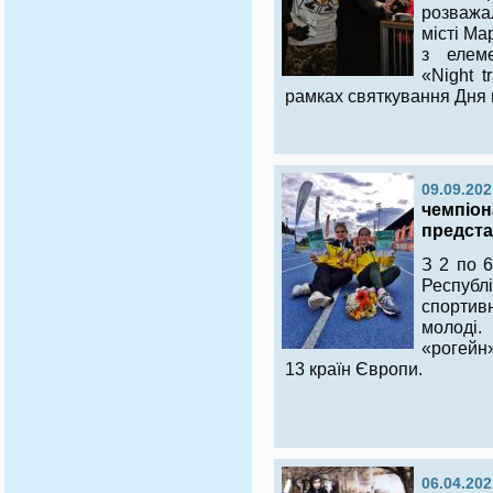
розважа
місті Ма
з елеме
«Night t
рамках святкування Дня 
09.09.202
чемпіон
предста
З 2 по 6
Республ
спортив
молоді.
«рогейн»
13 країн Європи.
06.04.202