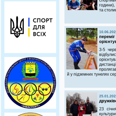
спорти
години),
та столи
10.06.202
переміг 
орієнту
3-5 чер
відбулис
орієнту
дистанц
пролягав
й у підземних тунелях се
25.01.202
дружків
23 січн
культур