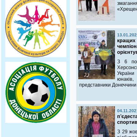
змагання
«Хрещен
13.01.202
кращих 
чемпіон
орієнту
З 6 по
Херсонс
України
юнакі
представники Донеччини 
04.11.202
п’єдеста
спортив
З 29 жов