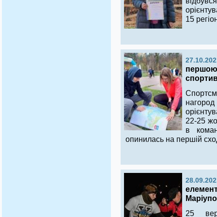
відбувс
орієнтув
15 регіо
27.10.202
першою 
спортив
Спортсме
нагород 
орієнтув
22-25 жо
в коман
опинилась на першій сход
28.09.202
елемент
Маріупо
25 вер