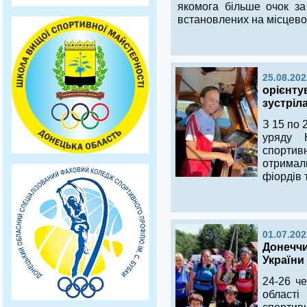
якомога більше очок за
встановлених на місцевос
25.08.202
орієнту
зустріл
З 15 по 
уряду 
спортив
отримал
фіордів 
01.07.202
Донеччи
України
24-26 ч
області