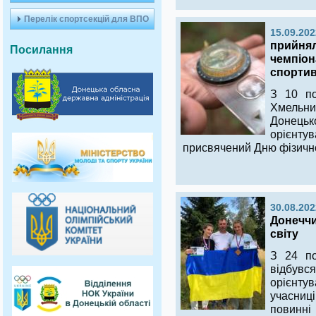
Перелік спортсекцій для ВПО
15.09.202
прийнял
Посилання
чемпіон
спортив
З 10 по
Хмельни
Донець
орієнтув
присвячений Дню фізичної
30.08.202
Донеччи
світу
З 24 по
відбувс
орієнту
учасни
повинні