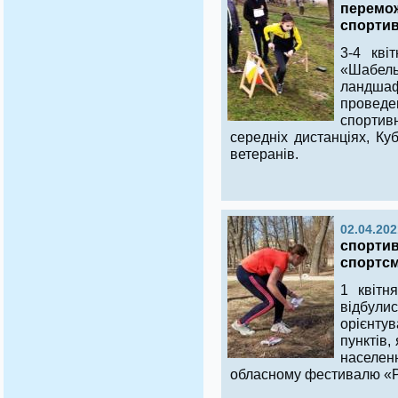
перемож
спортив
3-4 кві
«Шабе
ландша
проведе
спорти
середніх дистанціях, Куб
ветеранів.
02.04.202
спортив
спортсм
1 квітн
відбул
орієнту
пунктів,
населе
обласному фестивалю «Р