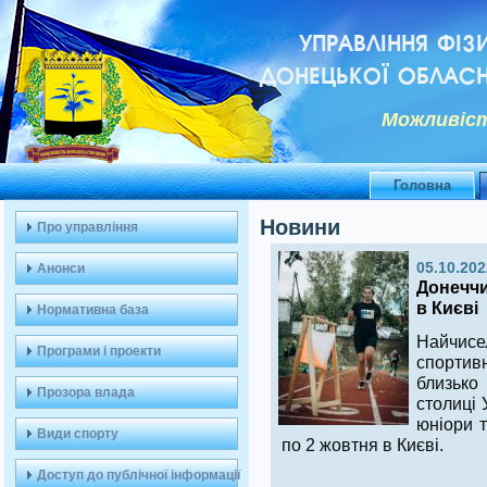
УПРАВЛІННЯ ФІЗ
ДОНЕЦЬКОЇ ОБЛАСН
Можливiст
Головна
Новини
Про управління
05.10.202
Анонси
Донеччи
в Києві
Нормативна база
Найчисе
Програми і проекти
спортив
близько
Прозора влада
столиці 
юніори т
Види спорту
по 2 жовтня в Києві.
Доступ до публічної інформації