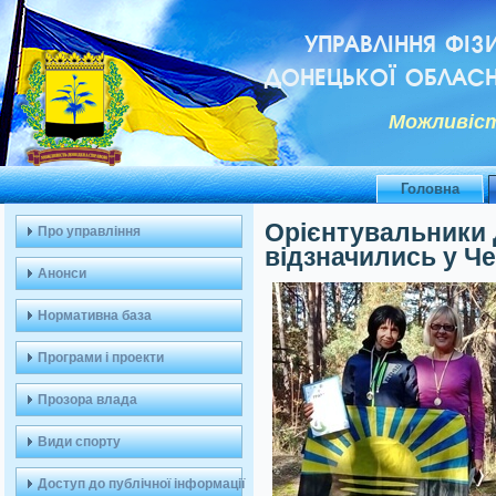
УПРАВЛІННЯ ФІЗ
ДОНЕЦЬКОЇ ОБЛАСН
Можливiст
Головна
Орієнтувальники 
Про управління
відзначились у Че
Анонси
Нормативна база
Програми і проекти
Прозора влада
Види спорту
Доступ до публічної інформації