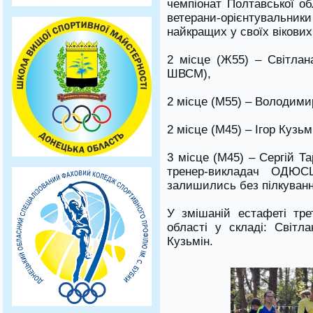
чемпіонат Полтавської об
ветерани-орієнтувальн
найкращих у своїх вікових 
2 місце (Ж55) – Світлана
ШВСМ),
2 місце (М55) – Володими
2 місце (М45) – Ігор Кузьм
3 місце (М45) – Сергій Т
тренер-викладач ОДЮСШ
залишились без пілкуванн
У змішаній естафеті тре
області у складі: Світла
Кузьмін.