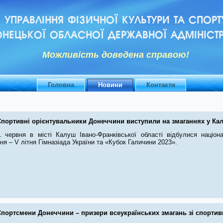
УПРАВЛІННЯ ФІЗИЧНОЇ КУЛЬТУРИ ТА СПОРТ
НЕЦЬКОЇ ОБЛАСНОЇ ДЕРЖАВНОЇ АДМІНІСТР
Можливiсть доведена справою!
Головна
Новини
Контакти
Спортивні орієнтувальники Донеччини виступили на змаганнях у Ка
 червня в місті Калуш Івано-Франківської області відбулися націона
ня – V літня Гімназіада України та «Кубок Галичини 2023».
Спортсмени Донеччини – призери всеукраїнських змагань зі спортив