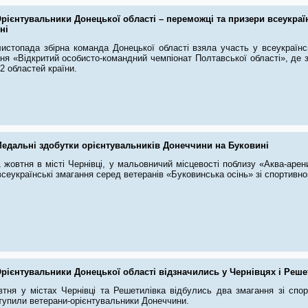
рієнтувальники Донецької області – переможці та призери всеукраї
ні
листопада збірна команда Донецької області взяла участь у всеукраїнс
ня «Відкритий особисто-командний чемпіонат Полтавської області», де 
2 областей країни.
едальні здобутки орієнтувальників Донеччини на Буковині
 жовтня в місті Чернівці, у мальовничий місцевості поблизу «Аква-арен
 всеукраїнські змагання серед ветеранів «Буковинська осінь» зі спортивно
рієнтувальники Донецької області відзначились у Чернівцях і Реше
втня у містах Чернівці та Решетилівка відбулись два змагання зі спор
тупили ветерани-орієнтувальники Донеччини.