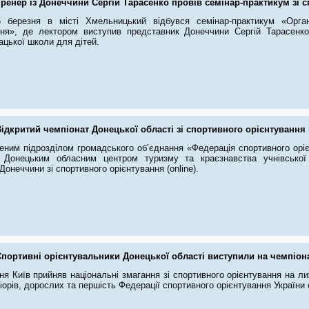
ренер із Донеччини Сергій Тарасенко провів семінар-практикум зі 
березня в місті Хмельницький відбувся семінар-практикум «Органі
ння», де лектором виступив представник Донеччини Сергій Тарасенк
ацької школи для дітей.
ідкритий чемпіонат Донецької області зі спортивного орієнтування
еним підрозділом громадського об’єднання «Федерація спортивного оріє
 Донецьким обласним центром туризму та краєзнавства учнівської
Донеччини зі спортивного орієнтування (online).
портивні орієнтувальники Донецької області виступили на чемпіона
ня Київ прийняв національні змагання зі спортивного орієнтування на л
іорів, дорослих та першість Федерації спортивного орієнтування України 