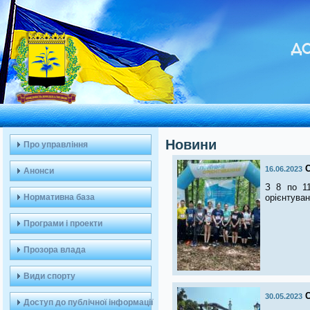
ДО
Новини
Про управління
16.06.2023
Анонси
З 8 по 11
Нормативна база
орієнтуван
Програми і проекти
Прозора влада
Види спорту
30.05.2023
Доступ до публічної інформації