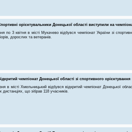
портивні орієнтувальники Донецької області виступили на чемпіона
ня по 3 квітня в місті Мукачево відбувся чемпіонат України зі спортивн
іорів, дорослих та ветеранів.
Відкритий чемпіонат Донецької області зі спортивного орієнтуванн
зня в місті Хмельницький відбувся відкритий чемпіонат Донецької облас
х дистанціях, що зібрав 118 учасників.