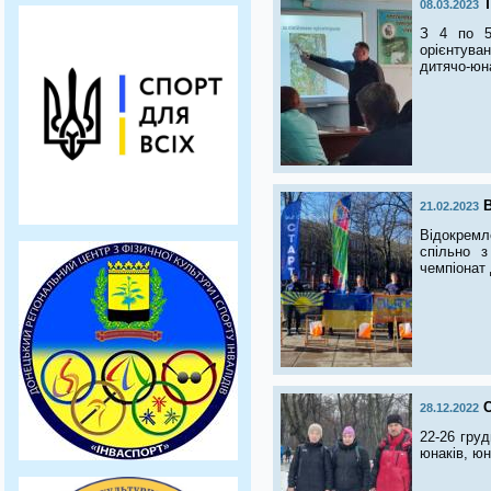
Т
08.03.2023
З 4 по 5 
орієнтува
дитячо-юн
В
21.02.2023
Відокремл
спільно з
чемпіонат 
С
28.12.2022
22-26 груд
юнаків, юн