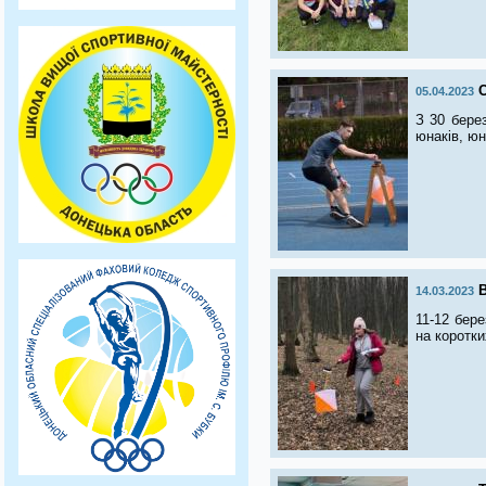
С
05.04.2023
З 30 берез
юнаків, юн
14.03.2023
11-12 бере
на коротки