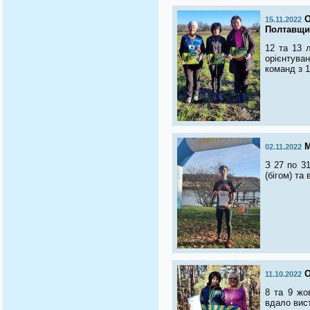
О
15.11.2022
Полтавщи
12 та 13 
орієнтуван
команд з 1
М
02.11.2022
З 27 по 31
(бігом) та
О
11.10.2022
8 та 9 жо
вдало вис