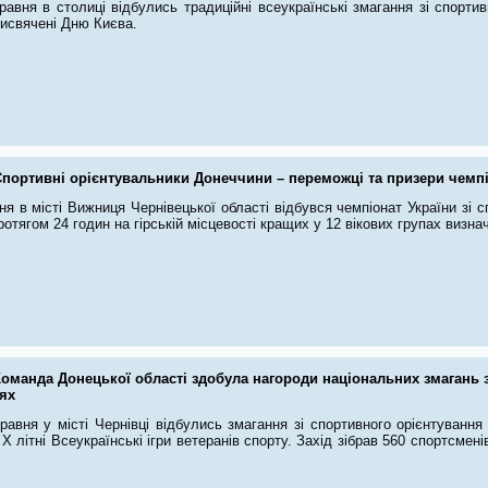
равня в столиці відбулись традиційні всеукраїнські змагання зі спорт
исвячені Дню Києва.
Спортивні орієнтувальники Донеччини – переможці та призери чемпі
ня в місті Вижниця Чернівецької області відбувся чемпіонат України зі с
ротягом 24 годин на гірській місцевості кращих у 12 вікових групах визна
Команда Донецької області здобула нагороди національних змагань 
ях
равня у місті Чернівці відбулись змагання зі спортивного орієнтування
 Х літні Всеукраїнські ігри ветеранів спорту. Захід зібрав 560 спортсменів