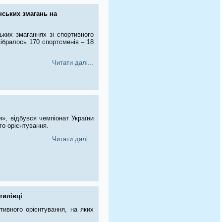
нських змагань на
ьких змаганнях зі спортивного
зібралось 170 спортсменів – 18
Читати далі...
и», відбувся чемпіонат України
го орієнтування.
Читати далі...
тилівці
тивного орієнтування, на яких