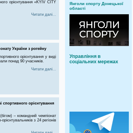
ивного орієнтування «KYIV CITY
Янголи спорту Донецької
області
Читати далі...
онату України з рогейну
Управління в
портивного орієнтування у виді
чали понад 90 учасників.
соціальних мережах
Читати далі...
зі спортивного орієнтування
 (бігом) – командний чемпіонат
-орієнтувальників з 24 регіонів
Читати далі...