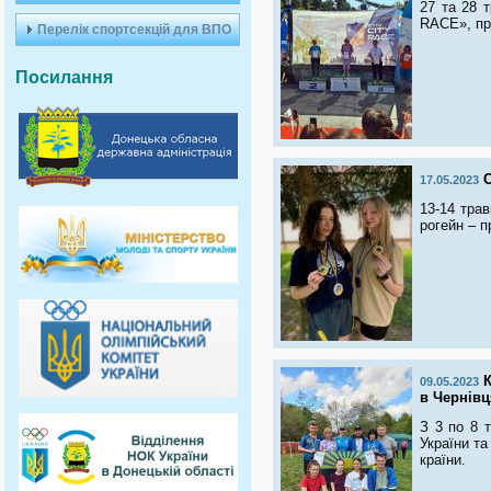
27 та 28 т
RACE», пр
Перелік спортсекцій для ВПО
Посилання
17.05.2023
13-14 трав
рогейн – п
09.05.2023
в Чернівц
З 3 по 8 т
України та
країни.