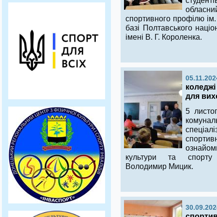
студент
обласни
спортивного профілю ім.
базі Полтавського націо
імені В. Г. Короленка.
05.11.202
коледжі 
для вих
5 листо
комунал
спеці
спорти
ознайом
культури та спорту Д
Володимир Мицик.
30.09.202
спортив