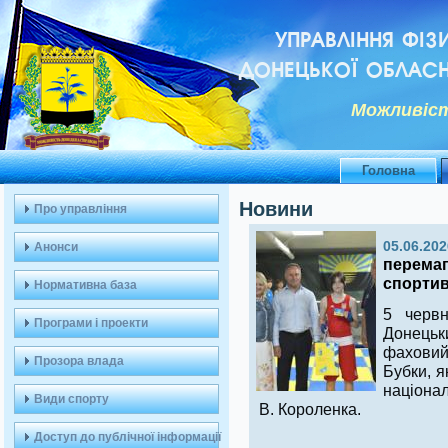
УПРАВЛІННЯ ФІЗ
ДОНЕЦЬКОЇ ОБЛАСН
Можливiст
Головна
Новини
Про управління
05.06.202
Анонси
перемаг
спортив
Нормативна база
5 червн
Програми і проекти
Донець
фаховий
Прозора влада
Бубки, я
націонал
Види спорту
В. Короленка.
Доступ до публічної інформації