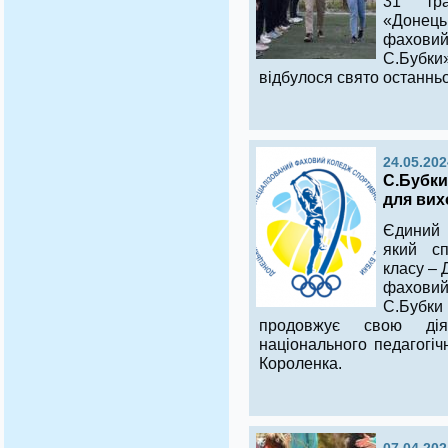
31 тра
«Донец
фаховий
С.Бубки
відбулося свято останньо
24.05.202
С.Бубки
для вих
Єдиний 
який сп
класу – 
фаховий
С.Бубки
продовжує свою дія
національного педагогіч
Короленка.