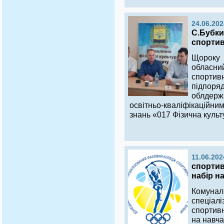
24.06.202
С.Бубки
спортив
Щороку
обласни
спортив
підпо
облдерж
освітньо-кваліфікаційни
знань «017 Фізична культу
11.06.202
спортив
набір н
Комунал
спеці
спортив
на навча