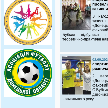
провели
захисни
З нагод
захисни
«Донец
фаховий
Бубки» відбулися ві
теоретично-практичні нав
02.09.202
спортив
розпоча
2 вер
«Донец
фаховий
С.Бубк
дзвоник
навчального року.