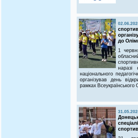
02.06.202
спортив
організ
до Олім
1 червн
обласни
спортив
наразі 
національного педагогіч
організував день відк
рамках Всеукраїнського О
31.05.202
Донець
спеціал
спортив