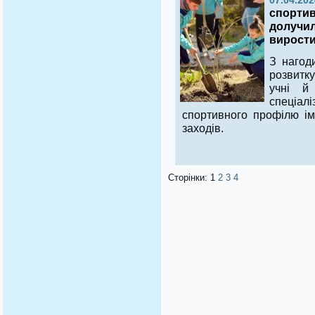
07.04.202
спортив
долучил
вирости
З нагод
розвитку
учні й
спеціа
спортивного профілю ім
заходів.
Сторінки:
1
2
3
4