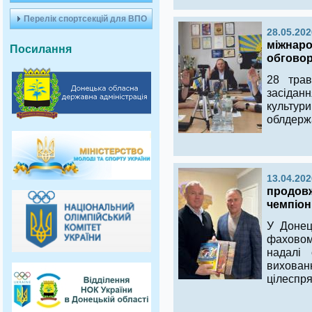
Перелік спортсекцій для ВПО
28.05.202
міжнаро
Посилання
обговор
28 трав
засідан
культ
облдержа
13.04.202
продовж
чемпіон
У Донец
фаховом
надалі
вихов
цілеспря