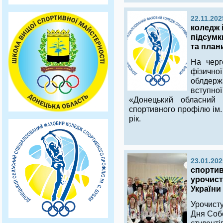
22.11.202
коледж 
підсумк
та план
На черг
фізично
облдерж
вступно
«Донецький обласний 
спортивного профілю ім.
рік.
23.01.202
спортив
урочист
України
Урочист
Дня Собо