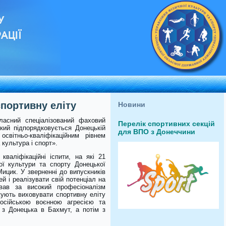
У
АЦІЇ
портивну еліту
Новини
асний спеціалізований фаховий
Перелік спортивних секцій
кий підпорядковується Донецькій
для ВПО з Донеччини
освітньо-кваліфікаційним рівнем
 культура і спорт».
валіфікаційні іспити, на які 21
ої культури та спорту Донецької
ицик. У зверненні до випускників
ей і реалізувати свій потенціал на
вав за високий професіоналізм
жують виховувати спортивну еліту
російською воєнною агресією та
 з Донецька в Бахмут, а потім з