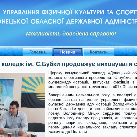
УПРАВЛІННЯ ФІЗИЧНОЇ КУЛЬТУРИ ТА СПОРТ
НЕЦЬКОЇ ОБЛАСНОЇ ДЕРЖАВНОЇ АДМІНІСТР
Можливiсть доведена справою!
Головна
Новини
Контакти
коледж ім. С.Бубки продовжує виховувати с
Щороку комунальний заклад «Донецький обл
коледж спортивного профілю ім. С.Бубки», я
облдержадміністрації, випускає фахівців з 
молодший спеціаліст галузі знань «017 Фізична
Завершенням навчального року в коледжі є к
червня завітав начальник управління фізичн
обласної державної адміністрації Володимир М
він побажав їм досягти всіх найсміливіших ціл
повну. Володимир Мицик сердечно подяку
педагогічному складу працівників, які продов
регіону попри всі складнощі, пов’язані з 
переміщенням навчального закладу спочатку
Бахмута до Полтави.