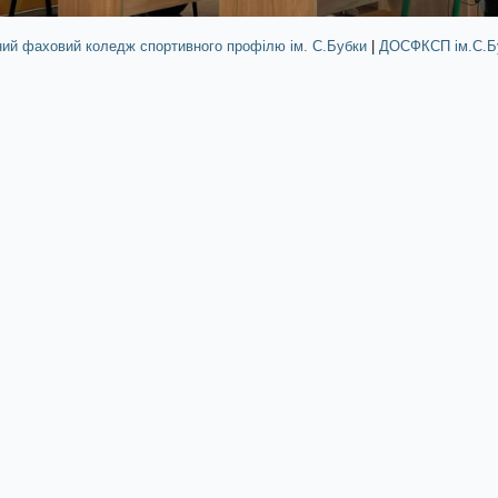
ний фаховий коледж спортивного профілю ім. С.Бубки
|
ДОСФКСП ім.С.Б