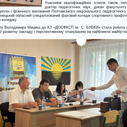
Учасників кваліфікаційних іспитів також т
доктор педагогічних наук, декан факультет
плін і фізичного виховання Полтавського національного педагогічного 
онецький обласний спеціалізований фаховий коледж спортивного профілю
н коледжу.
иту Володимира Мицика до КЗ «ДОСФКСП ім. С. БУБКИ» стала робоча на
ії розвитку закладу і перспективному плануванню на найближче майбутн