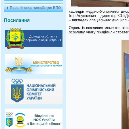
Перелік спортсекцій для ВПО
кафедри медико-біологічних дисци
Ігор Анушкевич – директор КЗ «Д
Посилання
– викладач спеціальних дисциплі
Одним із важливих моментів віз
особливу увагу приділили стратег