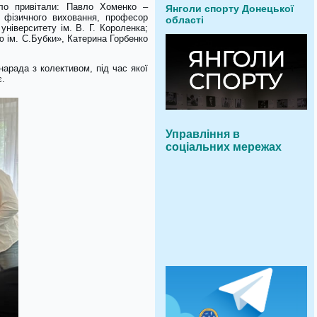
епло привітали: Павло Хоменко –
Янголи спорту Донецької
у фізичного виховання, професор
області
університету ім. В. Г. Короленка;
 ім. С.Бубки», Катерина Горбенко
рада з колективом, під час якої
є.
Управління в
соціальних мережах