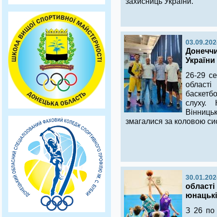
захисниць України.
03.09.202
Донеччи
України
26-29 се
област
баскетб
слуху. 
Вінниць
змагалися за коловою си
30.01.202
області
юнацькій
З 26 по 