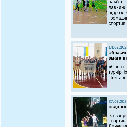
пам’яті
давнини
підрозд
громадя
спортивн
14.02.202
обласно
змаганн
«Спорт,
турнір 
Полтаві 
27.07.202
оздоров
За запр
спортив
Донеччи