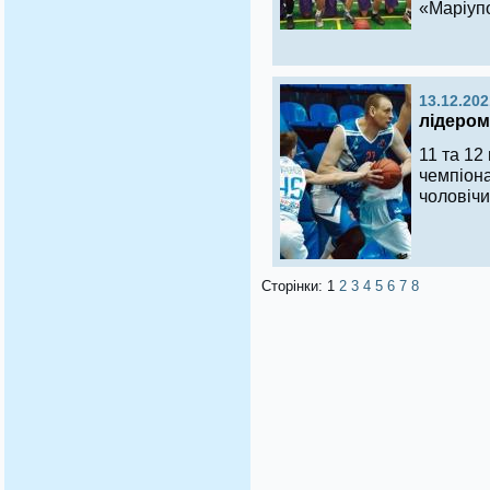
«Маріуп
13.12.202
лідером
11 та 12
чемпіона
чоловічи
Сторінки:
1
2
3
4
5
6
7
8