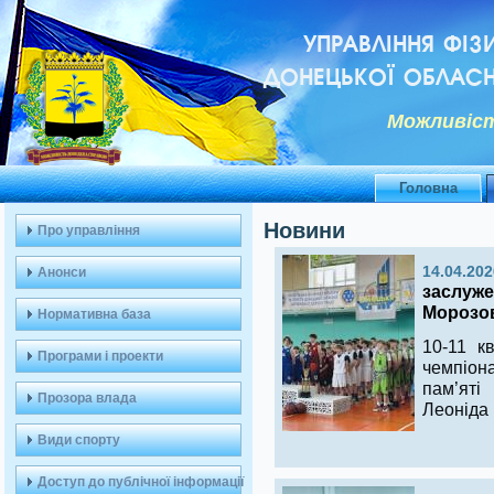
УПРАВЛІННЯ ФІЗ
ДОНЕЦЬКОЇ ОБЛАСН
Можливiст
Головна
Новини
Про управління
14.04.202
Анонси
заслуже
Морозов
Нормативна база
10-11 к
Програми і проекти
чемпіон
пам’ят
Прозора влада
Леоніда
Види спорту
Доступ до публічної інформації