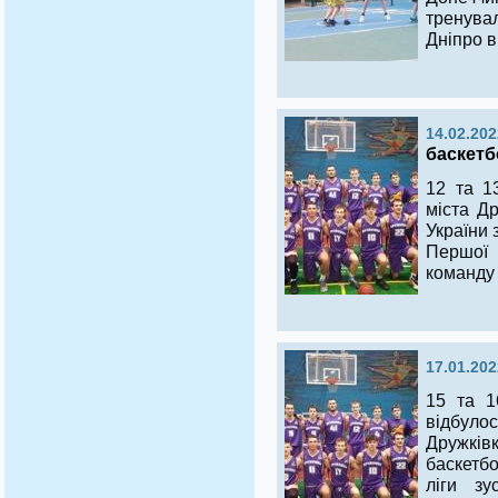
тренува
Дніпро в
14.02.202
баскетб
12 та 1
міста Др
України 
Першої 
команду
17.01.202
15 та 1
відбуло
Дружків
баскетб
ліги з