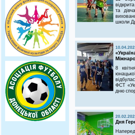
відкрита
та дівч
вихован
школи Др
10.04.202
«Україн
Міжнаро
8 квітн
юнацько
відбула
ФСТ «Ук
дню спор
20.02.202
Дня Гер
Наперед