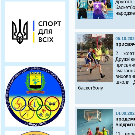
другого
баскетб
народже
05.10.202
присвяч
2 жовт
Дружків
присвя
змаганн
вихова
школи Д
баскетболу.
14.09.202
продемо
відкрит
11 вер