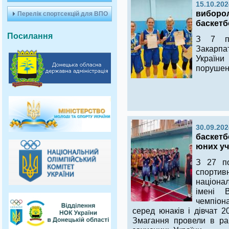
15.10.202
виборол
Перелік спортсекцій для ВПО
баскетб
Посилання
З 7 п
Закарпа
України
порушен
30.09.202
баскетб
юних уч
З 27 п
спорт
націона
імені В
чемпіон
серед юнаків і дівчат 
Змагання провели в рам