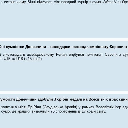
в естонському Вінні відбувся міжнародний турнір з сумо «West-Viru Ope
ні сумоїстки Донеччини – володарки нагород чемпіонату Європи в
2 листопада в швейцарському Ренані відбувся чемпіонат Європи з су
уп U15 та U18 із 15 країн.
умоїсти Донеччини здобули 3 срібні медалі на Всесвітніх іграх єди
 жовтня в місті Ер-Ріяд (Саудівська Аравія) у рамках Всесвітніх ігор є
 сумо, де кращих визначили 75 спортсменів із 17 країн світу.