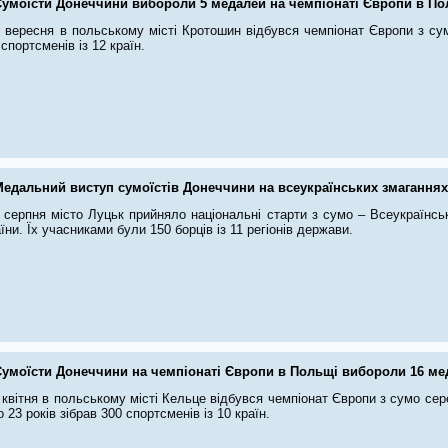
Сумоїсти Донеччини вибороли 5 медалей на чемпіонаті Європи в По
 вересня в польському місті Кротошин відбувся чемпіонат Європи з сум
 спортсменів із 12 країн.
Медальний виступ сумоїстів Донеччини на всеукраїнських змаганнях
3 серпня місто Луцьк прийняло національні старти з сумо – Всеукраїнсь
їни. Їх учасниками були 150 борців із 11 регіонів держави.
Сумоїсти Донеччини на чемпіонаті Європи в Польщі вибороли 16 ме
 квітня в польському місті Кельце відбувся чемпіонат Європи з сумо сер
о 23 років зібрав 300 спортсменів із 10 країн.