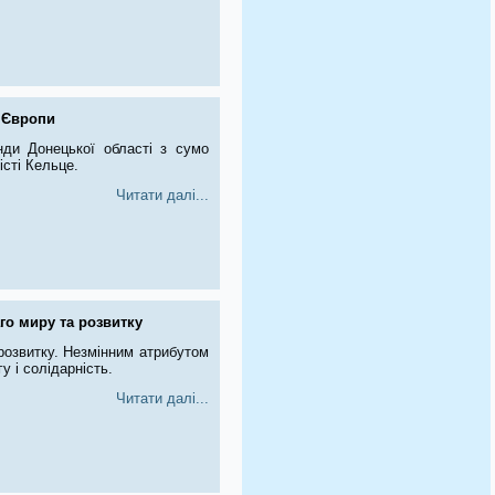
 Європи
нди Донецької області з сумо
істі Кельце.
Читати далі...
го миру та розвитку
 розвитку. Незмінним атрибутом
гу і солідарність.
Читати далі...