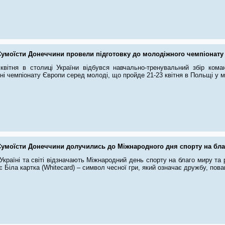
Сумоїсти Донеччини провели підготовку до молодіжного чемпіонату
квітня в столиці України відбувся навчально-тренувальний збір кома
і чемпіонату Європи серед молоді, що пройде 21-23 квітня в Польщі у м
Сумоїсти Донеччини долучились до Міжнародного дня спорту на бла
 Україні та світі відзначають Міжнародний день спорту на благо миру та
є Біла картка (Whitecard) – символ чесної гри, який означає дружбу, пова