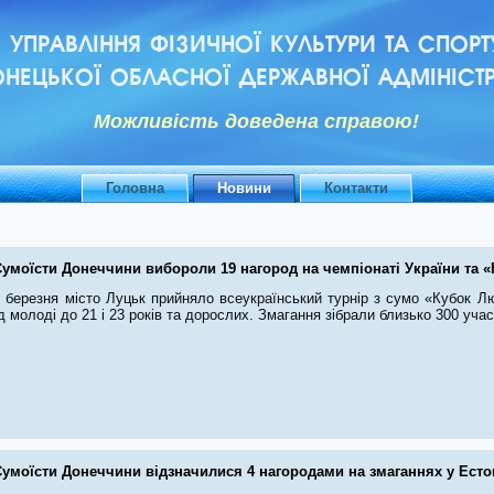
УПРАВЛІННЯ ФІЗИЧНОЇ КУЛЬТУРИ ТА СПОРТ
НЕЦЬКОЇ ОБЛАСНОЇ ДЕРЖАВНОЇ АДМІНІСТР
Можливiсть доведена справою!
Головна
Новини
Контакти
Сумоїсти Донеччини вибороли 19 нагород на чемпіонаті України та 
1 березня місто Луцьк прийняло всеукраїнський турнір з сумо «Кубок Лю
 молоді до 21 і 23 років та дорослих. Змагання зібрали близько 300 учасни
умоїсти Донеччини відзначилися 4 нагородами на змаганнях у Естон