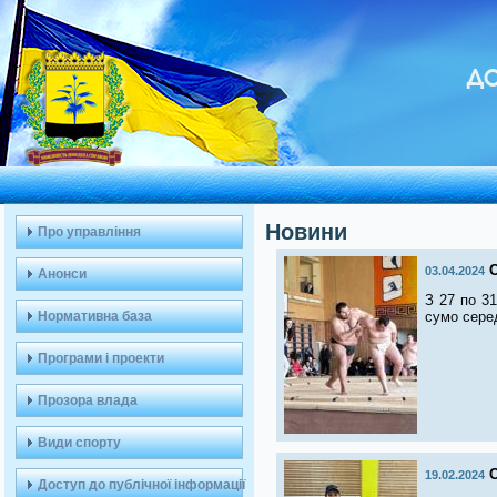
ДО
Новини
Про управління
03.04.2024
Анонси
З 27 по 3
Нормативна база
сумо серед
Програми і проекти
Прозора влада
Види спорту
С
19.02.2024
Доступ до публічної інформації