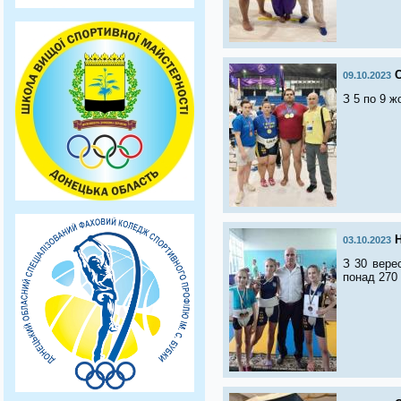
С
09.10.2023
З 5 по 9 ж
03.10.2023
З 30 верес
понад 270 