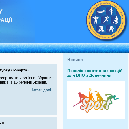
У
АЦІЇ
Новини
«Кубку Любарта»
Перелік спортивних секцій
для ВПО з Донеччини
барта» та чемпіонат України з
ків із 15 регіонів України.
Читати далі...
ії