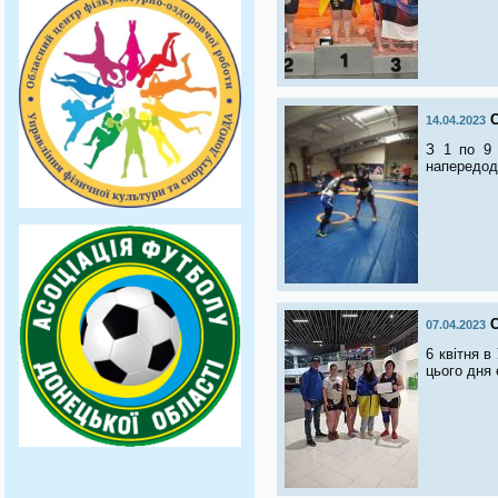
14.04.2023
З 1 по 9 
напередодн
07.04.2023
6 квітня в
цього дня 