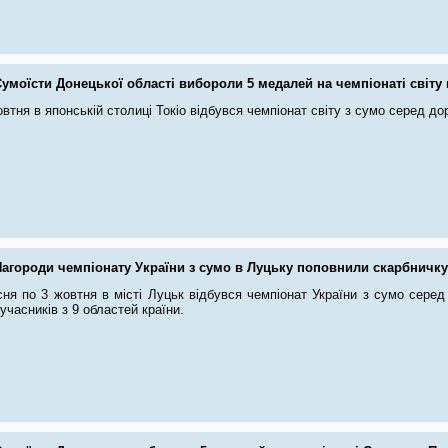
умоїсти Донецької області вибороли 5 медалей на чемпіонаті світу 
овтня в японській столиці Токіо відбувся чемпіонат світу з сумо серед дор
Нагороди чемпіонату України з сумо в Луцьку поповнили скарбничк
ня по 3 жовтня в місті Луцьк відбувся чемпіонат України з сумо серед 
учасників з 9 областей країни.