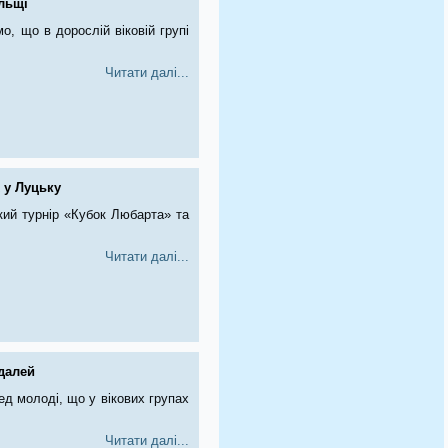
льщі
о, що в дорослій віковій групі
Читати далі...
 у Луцьку
кий турнір «Кубок Любарта» та
Читати далі...
далей
ед молоді, що у вікових групах
Читати далі...