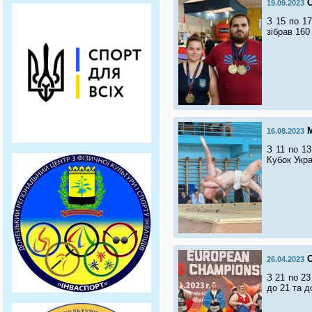
19.09.2023
З 15 по 17
зібрав 160
16.08.2023
З 11 по 1
Кубок Укра
26.04.2023
З 21 по 23
до 21 та д