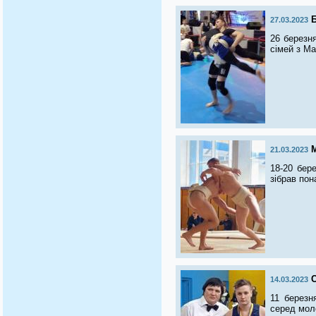
Б
27.03.2023
26 березня
сімей з Ма
21.03.2023
18-20 бер
зібрав пон
14.03.2023
11 березн
серед моло