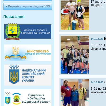
17 лютого 
10 країн.
Перелік спортсекцій для ВПО
Посилання
Ю
14.11.2023
З 10 по 1
вікових гр
С
24.10.2023
З 21 по 22
змагання з