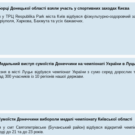
орці Донецької області взяли участь у спортивних заходах Києва
 у ТРЦ Respublika Park міста Київ відбувся фізкультурно-оздоровчий з
ріуполя, Харкова, Бахмута та усіх бажаючих.
Медальний виступ сумоїстів Донеччини на чемпіонаті України в Луц
езня в місті Луцьк відбувся чемпіонат України з сумо серед дорослих т
ад 300 учасників із 10 регіонів нашої держави.
Сумоїсти Донеччини вибороли медалі чемпіонату Київської області
я у смт Святопетрівське (Бучанський район) відбувся відкритий чемпі
ді до 21 та до 23 років.