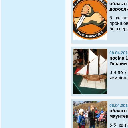
області
доросл
6 квіт
пройшов
бою сер
08.04.201
посіла 
України
З 4 по 7
чемпіона
08.04.201
області 
маунте
5-6 кві