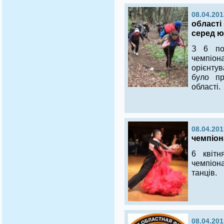
08.04.201
області
серед ю
З 6 по
чемпіо
орієнтув
було пр
області.
08.04.201
чемпіон
6 квітн
чемпіон
танців.
08.04.201