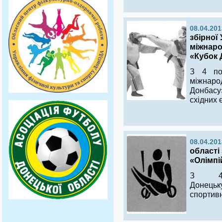
08.04.201
збірної
міжнарод
«Кубок 
З 4 по
міжнаро
Донбасу
східних
08.04.201
області
«Олімпі
З 4
Донець
спортивн