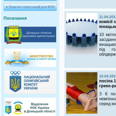
Перелік спортсекцій для ВПО
11.04.201
Посилання
комісії 
юнацьки
10 квітн
засіданн
юнацьких
під го
облдержа
10.04.201
посіла 1
греко-р
З 6 по
чемпіона
серед юн