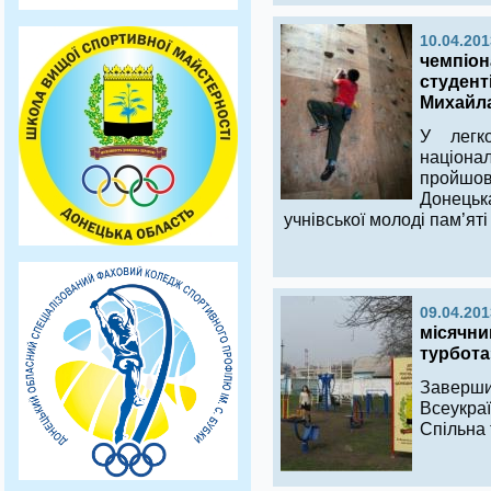
10.04.201
чемпіон
студенті
Михайла
У легк
націона
пройшо
Донецька
учнівської молоді пам’ят
09.04.201
місячни
турбота
Заве
Всеукраї
Спільна 