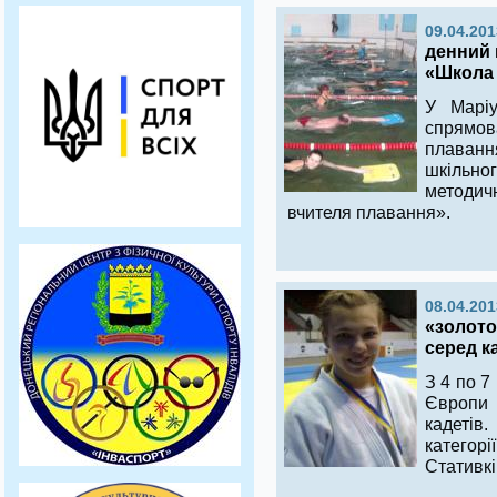
09.04.201
денний 
«Школа 
У Маріу
спрямо
плаванн
шкільн
методи
вчителя плавання».
08.04.201
«золото
серед к
З 4 по 7
Європ
кадетів
катего
Стативкі