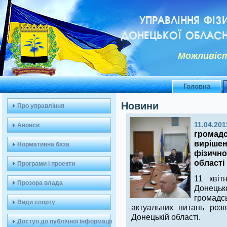
УПРАВЛІННЯ ФІЗ
ДОНЕЦЬКОЇ ОБЛАСН
Можливiст
Головна
Новини
Про управління
11.04.201
Анонси
громадс
вирішен
Нормативна база
фізично
області
Програми і проекти
11 квіт
Прозора влада
Донецьк
громадс
Види спорту
актуальних питань розв
Донецькій області.
Доступ до публічної інформації