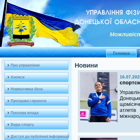
УПРАВЛІННЯ ФІЗ
ДОНЕЦЬКОЇ ОБЛАСН
Можливiст
Головна
Новини
Про управління
16.07.202
Анонси
спортсме
Нормативна база
Управлі
Донецьк
Програми і проекти
щомісяч
атлеті
Прозора влада
міжнаро
Види спорту
Доступ до публічної інформації