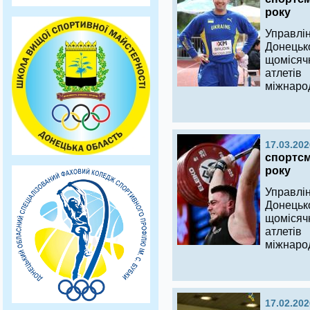
року
Управлі
Донецьк
щомісяч
атлеті
міжнаро
17.03.202
спортсм
року
Управлі
Донецьк
щомісяч
атлеті
міжнаро
17.02.202