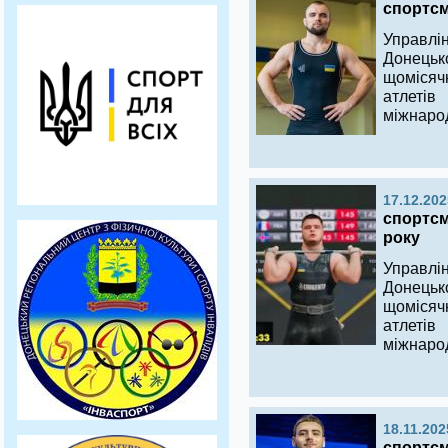
спортсме
Управлі
Донецьк
щомісяч
атлеті
міжнаро
17.12.202
спортсм
року
Управлі
Донецьк
щомісяч
атлеті
міжнаро
18.11.202
спортсм