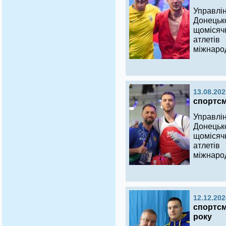
Управлі
Донецьк
щомісяч
атлеті
міжнаро
13.08.202
спортсме
Управлі
Донецьк
щомісяч
атлеті
міжнаро
12.12.202
спортсм
року