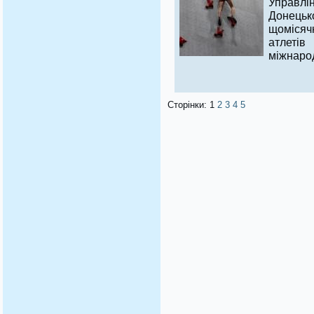
Управлі
Донецьк
щомісяч
атлеті
міжнаро
Сторінки:
1
2
3
4
5