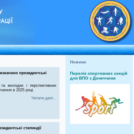
У
АЦІЇ
Новини
изначено президентські
Перелік спортивних секцій
для ВПО з Донеччини
 та молодих і перспективних
гнення в 2025 році.
Читати далі...
езидентські стипендії