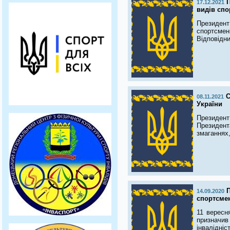
П
17.12.2021
видів спо
Президент
спортсмен
Відповідни
С
08.11.2021
України
Президен
Президент
змаганнях,
П
14.09.2020
спортсме
11 вересн
призначив
інвалідніс