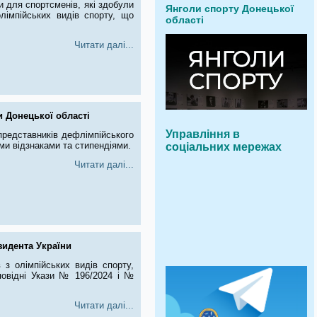
 для спортсменів, які здобули
Янголи спорту Донецької
лімпійських видів спорту, що
області
Читати далі...
и Донецької області
Управління в
представників дефлімпійського
ми відзнаками та стипендіями.
соціальних мережах
Читати далі...
зидента України
з олімпійських видів спорту,
дповідні Укази № 196/2024 і №
Читати далі...