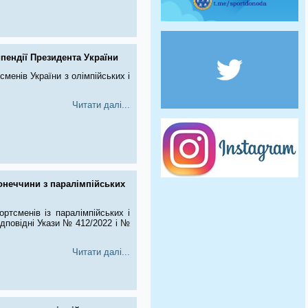
пендії Президента України
менів України з олімпійських і
Читати далі...
онеччини з паралімпійських
тсменів із паралімпійських і
ідповідні Укази № 412/2022 і №
Читати далі...