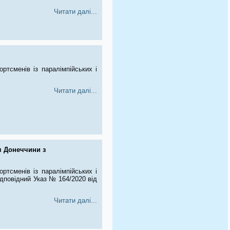
Читати далі...
тсменів із паралімпійських і
Читати далі...
м Донеччини з
тсменів із паралімпійських і
ідповідний Указ № 164/2020 від
Читати далі...