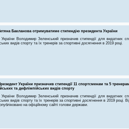
Тетяна Бакланова отримуватиме стипендію президента України
 України Володимир Зеленський призначив стипендії для видатних спор
ьких видів спорту та їх тренерів за спортивні досягнення в 2019 році.
резидент України призначив стипендії 11 спортсменам та 5 тренера
йських та дефлімпійських видів спорту
 України Володимир Зеленський призначив стипендії для видатних спор
ьких видів спорту та їх тренерів за спортивні досягнення в 2019 році. В
опубліковано на офіційному сайті голови держави.