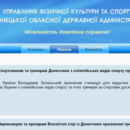
УПРАВЛІННЯ ФІЗИЧНОЇ КУЛЬТУРИ ТА СПОРТ
НЕЦЬКОЇ ОБЛАСНОЇ ДЕРЖАВНОЇ АДМІНІСТР
Можливiсть доведена справою!
Головна
Новини
Контакти
Спортсменам та тренерам Донеччини з олімпійських видів спорту пр
 України Володимир Зеленський призначив стипендії для видатних
в України з олімпійських видів спорту та їхніх тренерів за спортивні дося
ереможцям та призерам Всесвітніх ігор із Донеччини призначені пр