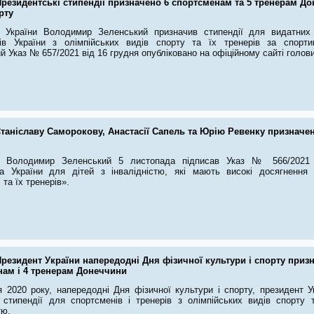
резидентські стипендії призначено 6 спортсменам та 5 тренерам До
рту
 України Володимир Зеленський призначив стипендії для видатних
ів України з олімпійських видів спорту та їх тренерів за спорти
й Указ № 657/2021 від 16 грудня опубліковано на офіційному сайті голов
таніславу Саморокову, Анастасії Сапель та Юрію Ревенку призначен
т Володимир Зеленський 5 листопада підписав Указ № 566/2021 
а України для дітей з інвалідністю, які мають високі досягнення 
 та їх тренерів».
резидент України напередодні Дня фізичної культури і спорту призн
нам і 4 тренерам Донеччини
я 2020 року, напередодні Дня фізичної культури і спорту, президент 
 стипендії для спортсменів і тренерів з олімпійських видів спорту 
тю.