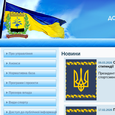
ДО
Новини
Про управління
09.03.2026
Анонси
стипендії
Нормативна база
Президент
спортсмені
Програми і проекти
Прозора влада
Види спорту
П
17.02.2026
Доступ до публічної інформації