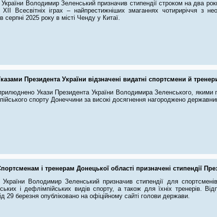
 України Володимир Зеленський призначив стипендії строком на два роки
 ХІІ Всесвітніх іграх – найпрестижніших змаганнях чотириріччя з нео
в серпні 2025 року в місті Ченду у Китаї.
казами Президента України відзначені видатні спортсмени й тренер
оприлюднено Укази Президента України Володимира Зеленського, якими 
мпійського спорту Донеччини за високі досягнення нагороджено державни
портсменам і тренерам Донецької області призначені стипендії Пре
 України Володимир Зеленський призначив стипендії для спортсменів 
йських і дефлімпійських видів спорту, а також для їхніх тренерів. Ві
ід 29 березня опубліковано на офіційному сайті голови держави.