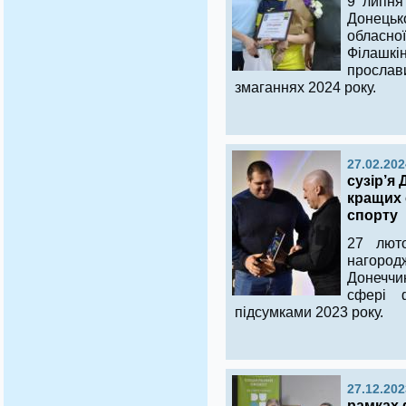
9 липня
Донецько
обласно
Філашкін
прослави
змаганнях 2024 року.
27.02.202
сузір’я
кращих 
спорту
27 люто
нагор
Донеччи
сфері 
підсумками 2023 року.
27.12.202
рамках