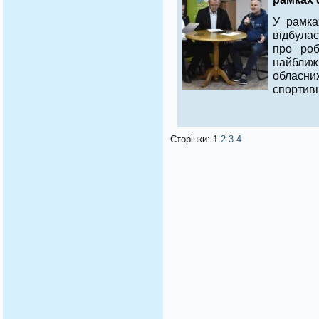
У рамка
відбула
про роб
найближ
обласн
спортивн
Сторінки:
1
2
3
4