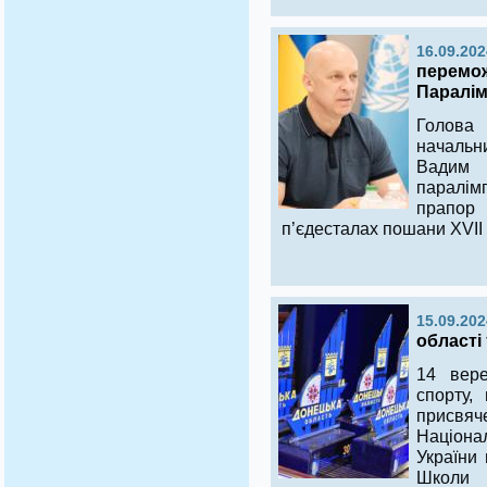
16.09.202
перемо
Паралім
Голова 
начальни
Вадим
паралім
прапор 
п’єдесталах пошани XVII 
15.09.202
області
14 вер
спорту,
присвя
Націон
України 
Школи 