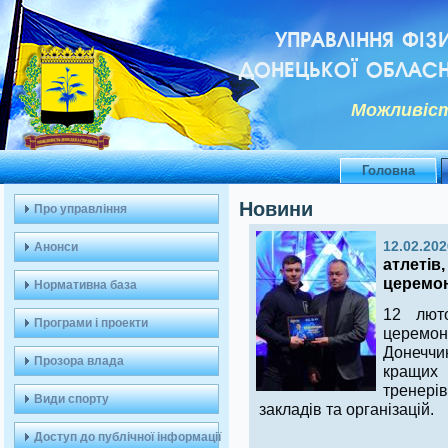
УПРАВЛІННЯ ФІЗ
ДОНЕЦЬКОЇ ОБЛАСН
Можливiст
Головна
Новини
Про управління
12.02.202
Анонси
атлетів,
церемон
Нормативна база
12 люто
Програми і проекти
церемон
Донеччин
Прозора влада
кращих
тренерів
Види спорту
закладів та організацій.
Доступ до публічної інформації