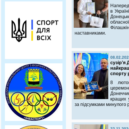
Наперед
в Україн
Донецько
обласно
Філашк
наставниками.
08.02.202
сузір’я
найкращ
спорту 
8 люто
церемон
Донеччи
кращих у
за підсумками минулого р
22.11.202