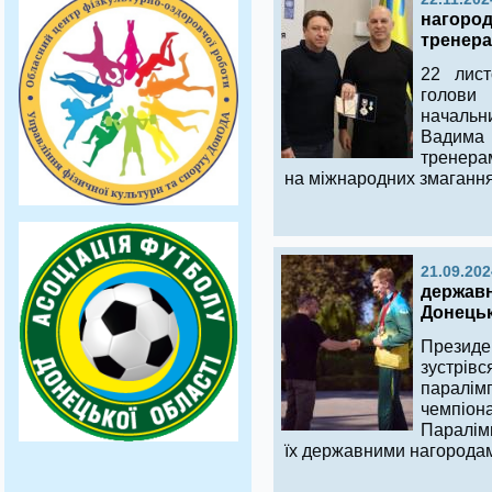
нагород
тренера
22 лист
голови 
начальни
Вадима
тренерам
на міжнародних змагання
21.09.202
державн
Донецько
Президе
зустрі
паралім
чемпіо
Паралімп
їх державними нагорода