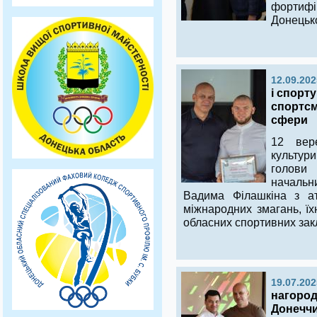
фортиф
Донецько
12.09.202
і спорт
спортсм
сфери
12 вер
культури
голови 
начальни
Вадима Філашкіна з а
міжнародних змагань, ї
обласних спортивних закл
19.07.202
нагород
Донеччи