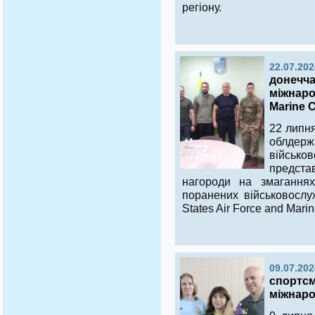
регіону.
22.07.202
донечча
міжнаро
Marine C
22 липня
облдерж
військов
предст
нагороди на змагання
поранених військовослу
States Air Force and Marin
09.07.202
спортсм
міжнар