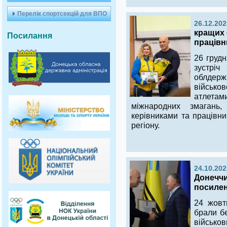
Перелік спортсекцій для ВПО
26.12.202
кращих 
Посилання
працівн
26 грудн
зуст
облдерж
військов
атлета
міжнародних змагань,
керівниками та працівн
регіону.
24.10.202
Донеччи
посилен
24 жовт
брали б
військ