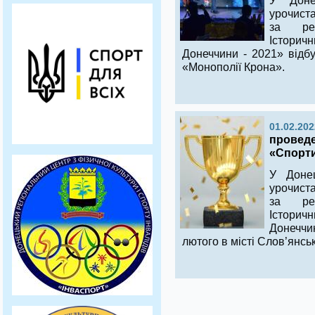
У Доне
урочист
за рез
Істори
Донеччини - 2021» відбу
«Монополії Крона».
01.02.202
проведе
«Спорти
У Донец
урочист
за рез
Істори
Донеччи
лютого в місті Слов’янськ