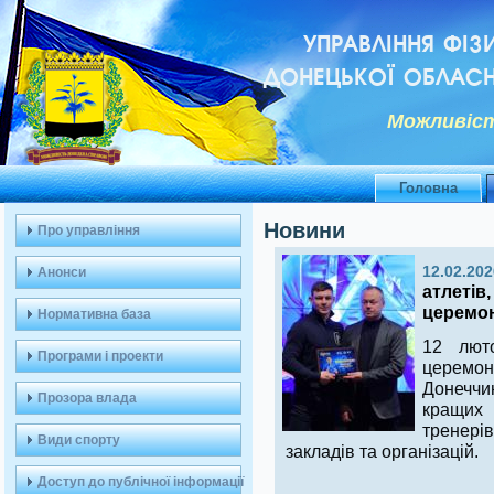
УПРАВЛІННЯ ФІЗ
ДОНЕЦЬКОЇ ОБЛАСН
Можливiст
Головна
Новини
Про управління
12.02.202
Анонси
атлетів,
церемон
Нормативна база
12 люто
Програми і проекти
церемон
Донеччин
Прозора влада
кращих
тренерів
Види спорту
закладів та організацій.
Доступ до публічної інформації