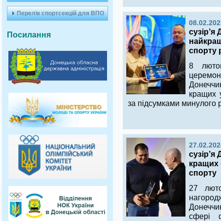
Перелік спортсекцій для ВПО
08.02.202
сузір’я
Посилання
найкращ
спорту 
8 люто
церемон
Донеччи
кращих у
за підсумками минулого р
27.02.202
сузір’я
кращих 
спорту
27 люто
нагор
Донеччи
сфері 