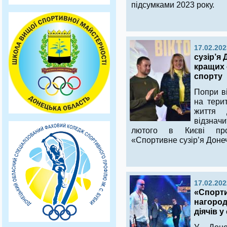
підсумками 2023 року.
17.02.202
сузір’я
кращих 
спорту
Попри ві
на терит
життя 
відзнач
лютого в Києві про
«Спортивне сузір’я Доне
17.02.202
«Спорти
нагород
діячів у