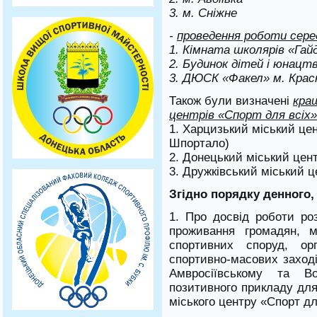
3. м. Сніжне
-
проведення роботи сер
1. Кімната школярів «Гай
2. Будинок дітей і юнацт
3. ДЮСК «Факел» м. Крас
Також були визначені
кра
центрів «Спорт для всіх»
1. Харцизький міський це
Шпортало)
2. Донецький міський цент
3. Дружківський міський ц
Згідно порядку денного
1. Про досвід роботи ро
проживання громадян, ма
спортивних споруд, орг
спортивно-масових заході
Амвросіївському та В
позитивного прикладу для
міського центру «Спорт дл