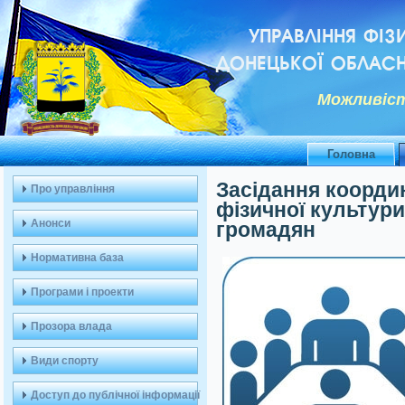
УПРАВЛІННЯ ФІЗ
ДОНЕЦЬКОЇ ОБЛАСН
Можливiст
Головна
Засідання координ
Про управління
фізичної культур
Анонси
громадян
Нормативна база
Програми і проекти
Прозора влада
Види спорту
Доступ до публічної інформації