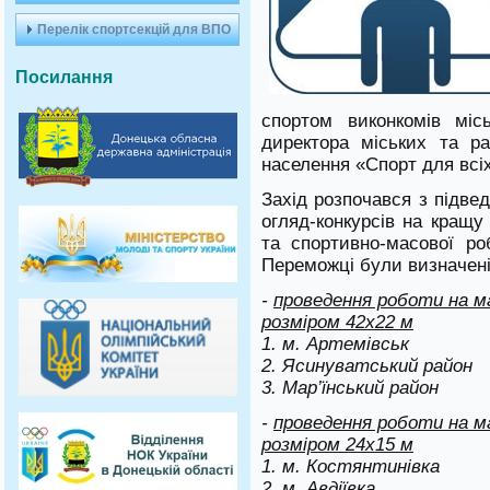
Перелік спортсекцій для ВПО
Посилання
спортом виконкомів міс
директора міських та ра
населення «Спорт для всі
Захід розпочався з підве
огляд-конкурсів на кращу
та спортивно-масової ро
Переможці були визначені 
-
проведення роботи на 
розміром 42х22 м
1. м. Артемівськ
2. Ясинуватський район
3. Мар’їнський район
-
проведення роботи на 
розміром 24х15 м
1. м. Костянтинівка
2. м. Авдіївка