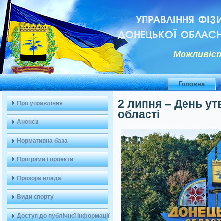
УПРАВЛІННЯ ФІЗ
ДОНЕЦЬКОЇ ОБЛАСН
Можливiст
Головна
2 липня – День у
Про управління
області
Анонси
Нормативна база
Програми і проекти
Прозора влада
Види спорту
Доступ до публічної інформації