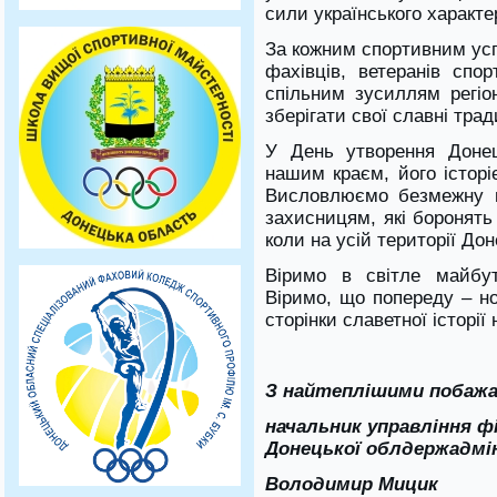
сили українського характе
За кожним спортивним усп
фахівців, ветеранів спор
спільним зусиллям регіо
зберігати свої славні трад
У День утворення Доне
нашим краєм, його істор
Висловлюємо безмежну в
захисницям, які боронят
коли на усій території До
Віримо в світле майбут
Віримо, що попереду – но
сторінки славетної історі
З найтеплішими побажа
начальник управління ф
Донецької облдержадмін
Володимир Мицик