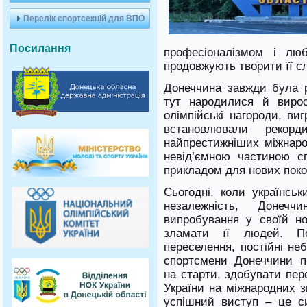
Перелік спортсекцій для ВПО
Посилання
професіоналізмом і лю
продовжують творити її сл
Донеччина завжди була р
тут народилися й вирос
олімпійські нагороди, ви
встановлювали рекор
найпрестижніших міжнаро
невід’ємною частиною сп
прикладом для нових поко
Сьогодні, коли українс
незалежність, Донеч
випробування у своїй нов
зламати її людей. П
переселення, постійні не
спортсмени Донеччини п
на старти, здобувати пер
України на міжнародних з
успішний виступ – це с