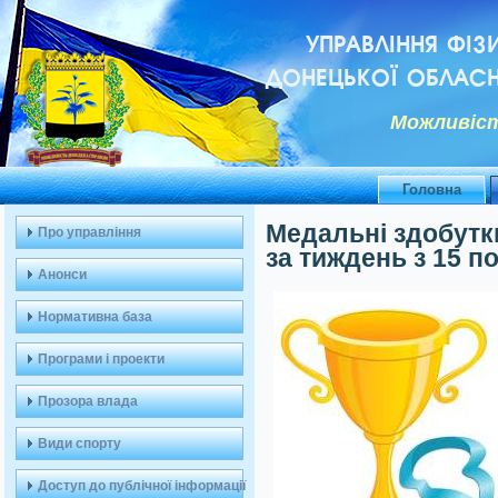
УПРАВЛІННЯ ФІЗ
ДОНЕЦЬКОЇ ОБЛАСН
Можливiст
Головна
Медальні здобутк
Про управління
за тиждень з 15 п
Анонси
Нормативна база
Програми і проекти
Прозора влада
Види спорту
Доступ до публічної інформації