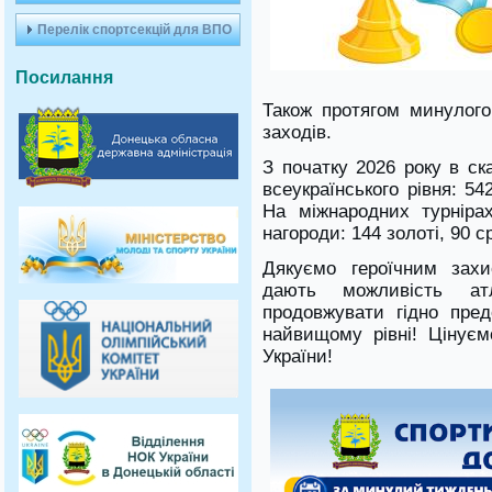
Перелік спортсекцій для ВПО
Посилання
Також протягом минулог
заходів.
З початку 2026 року в с
всеукраїнського рівня: 54
На міжнародних турніра
нагороди: 144 золоті, 90 с
Дякуємо героїчним захи
дають можливість ат
продовжувати гідно пред
найвищому рівні! Цінує
України!