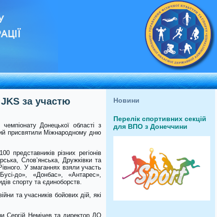
У
АЦІЇ
 JKS за участю
Новини
Перелік спортивних секцій
 чемпіонату Донецької області з
для ВПО з Донеччини
який присвятили Міжнародному дню
00 представників різних регіонів
рська, Слов’янська, Дружківки та
Рівного. У змаганнях взяли участь
Бусі-до», «Донбас», «Антарес»,
идів спорту та єдиноборств.
ійни та учасників бойових дій, які
ни Сергій Немічев та директор ДО