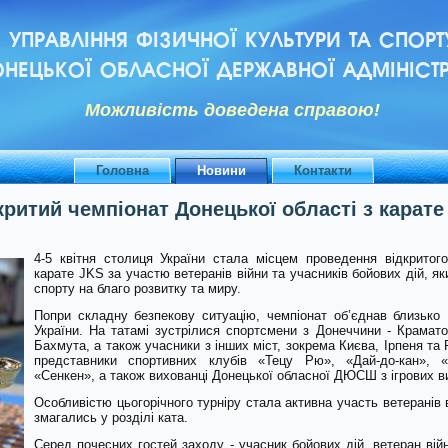
УПРАВЛІННЯ ФІЗИЧНОЇ КУЛЬТУРИ ТА СПОРТ
НЕЦЬКОЇ ОБЛАСНОЇ ДЕРЖАВНОЇ АДМІНІСТР
Можливiсть доведена справою!
Головна
Новини
Контакти
критий чемпіонат Донецької області з карате
4-5 квітня столиця України стала місцем проведення відкритого
карате JKS за участю ветеранів війни та учасників бойових дій, 
спорту на благо розвитку та миру.
Попри складну безпекову ситуацію, чемпіонат об’єднав близько 1
України. На татамі зустрілися спортсмени з Донеччини - Крамато
Бахмута, а також учасники з інших міст, зокрема Києва, Ірпеня та 
представники спортивних клубів «Тецу Рю», «Дай-до-кан», «
«Сенкен», а також вихованці Донецької обласної ДЮСШ з ігрових в
Особливістю цьогорічного турніру стала активна участь ветеранів в
змагались у розділі ката.
Серед почесних гостей заходу - учасник бойових дій, ветеран вій