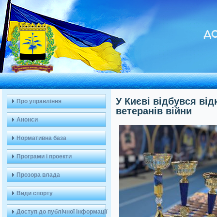
ДО
У Києві відбувся від
Про управління
ветеранів війни
Анонси
Нормативна база
Програми і проекти
Прозора влада
Види спорту
Доступ до публічної інформації