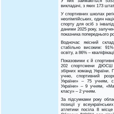
У них займаються 5353
викладачі, з яких 173 штат
У спортивних школах регі
неолімпійських, один нац
спорту для осіб з інвалі
даними 2025 року, залучено
показника попереднього ро
Водночас якісний склад
стабільно високим: 91
освіту, а 86% – кваліфікаці
Показовими є й спортивні
202 спортсмени ДЮСШ 
збірних команд України. 
учню, спортивний роз
України» – 75 учням, с
України» – 9 учням, «Ма
класу» – 2 учням.
За підсумками року обла
позиції у всеукраїнськ
атлетики посіла 8 місце