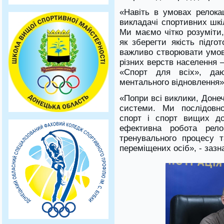
«Навіть в умовах релокац
викладачі спортивних шкі
Ми маємо чітко розуміти,
як зберегти якість підго
важливо створювати умови
різних верств населення 
«Спорт для всіх», да
ментального відновлення»,
«Попри всі виклики, Доне
системи. Ми послідовн
спорт і спорт вищих до
ефективна робота релок
тренувального процесу 
переміщених осіб», - заз