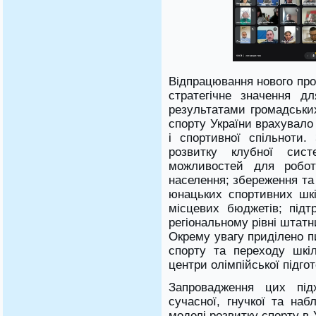
Відпрацювання нового про
стратегічне значення д
результатами громадських
спорту України врахувало 
і спортивної спільноти.
розвитку клубної сис
можливостей для робот
населення; збереження та
юнацьких спортивних шкі
місцевих бюджетів; підт
регіональному рівні штатн
Окрему увагу приділено п
спорту та переходу шкі
центри олімпійської підгот
Запровадження цих під
сучасної, гнучкої та наб
моделі розвитку спорту в У