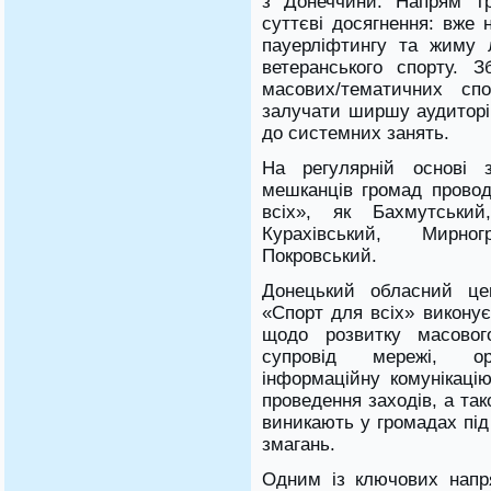
з Донеччини. Напрям тр
суттєві досягнення: вже 
пауерліфтингу та жиму 
ветеранського спорту. 
масових/тематичних спо
залучати ширшу аудитор
до системних занять.
На регулярній основі 
мешканців громад провод
всіх», як Бахмутський,
Курахівський, Мирно
Покровський.
Донецький обласний цен
«Спорт для всіх» виконує
щодо розвитку масовог
супровід мережі, ор
інформаційну комунікаці
проведення заходів, а та
виникають у громадах під 
змагань.
Одним із ключових напр