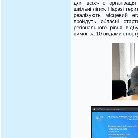
для всіх» є організація 
шкільні ліги». Наразі тер
реалізують місцевий ет
пройдуть обласні старт
регіонального рівня від
вимог за 10 видами спорту