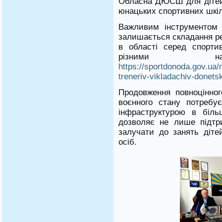
Обласна ДЮСШ для дітей-
юнацьких спортивних шкіл
Важливим інструментом 
залишається складання ре
в області серед спортив
різними напр
https://sportdonoda.gov.ua/n
treneriv-vikladachiv-donets
Продовження повноцінно
воєнного стану потребує
інфраструктурою в біль
дозволяє не лише підтр
залучати до занять діте
осіб.