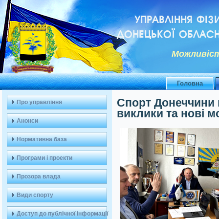
УПРАВЛІННЯ ФІЗ
ДОНЕЦЬКОЇ ОБЛАСН
Можливiст
Головна
Спорт Донеччини в
Про управління
виклики та нові м
Анонси
Нормативна база
Програми і проекти
Прозора влада
Види спорту
Доступ до публічної інформації