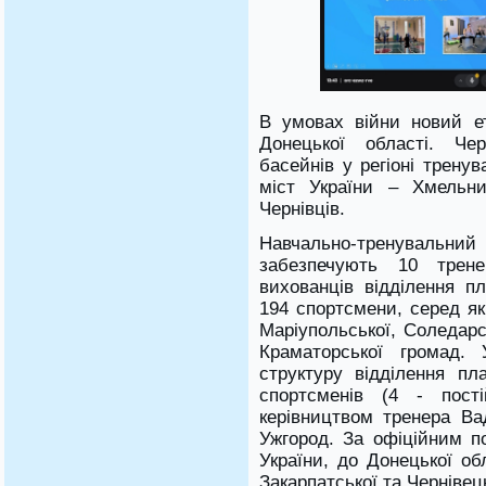
В умовах війни новий е
Донецької області. Че
басейнів у регіоні трену
міст України – Хмельни
Чернівців.
Навчально-тренувальн
забезпечують 10 тренер
вихованців відділення 
194 спортсмени, серед як
Маріупольської, Соледарс
Краматорської громад. 
структуру відділення п
спортсменів (4 - пості
керівництвом тренера Ва
Ужгород. За офіційним п
України, до Донецької об
Закарпатської та Чернівец