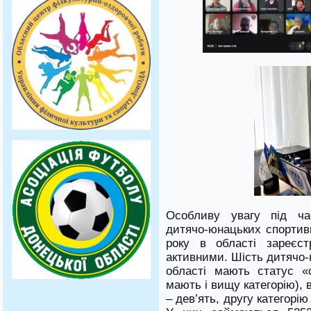
Особливу увагу під час
дитячо-юнацьких спортивн
року в області зареє
активними. Шість дитячо-
області мають статус «
мають і вищу категорію),
– дев’ять, другу категорію