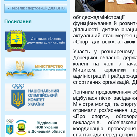
Перелік спортсекцій для ВПО
облдержадміністраці
Посилання
функціонування й розвитк
діяльності дитячо-юнац
актуальний стан мережі ц
«Спорт для всіх», а також 
Участь у розширеному з
Донецької обласної держа
колегії на чолі з нач
Мициком, керівники пр
адміністрацій і райдержад
спортивних організацій, Д
Логічним продовженням об
відбулася після засідання
Міністра молоді та спорт
отримали роз’яснення що
«Про спорт», обговори
викладачів, обов’язк
координацію проведення 
спартакіади серед допризо