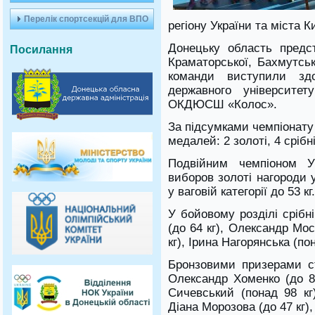
Перелік спортсекцій для ВПО
регіону України та міста К
Донецьку область предс
Посилання
Краматорської, Бахмутськ
команди виступили здо
державного університет
ОКДЮСШ «Колос».
За підсумками чемпіонату
медалей: 2 золоті, 4 срібн
Подвійним чемпіоном У
виборов золоті нагороди 
у ваговій категорії до 53 кг.
У бойовому розділі срібн
(до 64 кг), Олександр Мос
кг), Ірина Нагорянська (пон
Бронзовими призерами ст
Олександр Хоменко (до 80
Сичевський (понад 98 кг)
Діана Морозова (до 47 кг),