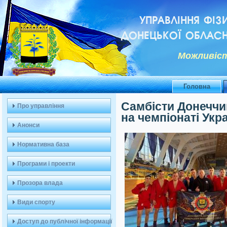
УПРАВЛІННЯ ФІЗ
ДОНЕЦЬКОЇ ОБЛАСН
Можливiст
Головна
Самбісти Донеччи
Про управління
на чемпіонаті Укр
Анонси
Нормативна база
Програми і проекти
Прозора влада
Види спорту
Доступ до публічної інформації