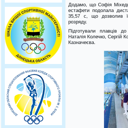
Додамо, що Софія Міхедь
естафети подолала дист
35,57 с, що дозволив ї
розряду.
Підготували плавців до
Наталія Колечко, Сергій К
Казначеєва.