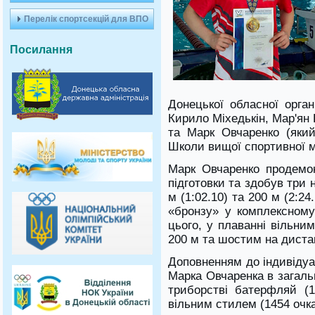
Перелік спортсекцій для ВПО
Посилання
Донецької обласної орган
Кирило Міхедькін, Мар'ян
та Марк Овчаренко (яки
Школи вищої спортивної ма
Марк Овчаренко продемон
підготовки та здобув три 
м (1:02.10) та 200 м (2:2
«бронзу» у комплексному 
цього, у плаванні вільни
200 м та шостим на дистан
Доповненням до індивідуа
Марка Овчаренка в загаль
триборстві батерфляй (1
вільним стилем (1454 очка