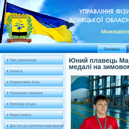
УПРАВЛІННЯ ФІЗ
ДОНЕЦЬКОЇ ОБЛАСН
Можливiст
Головна
Юний плавець Мар
Про управління
медалі на зимовом
Анонси
Нормативна база
Програми і проекти
Прозора влада
Види спорту
Доступ до публічної інформації