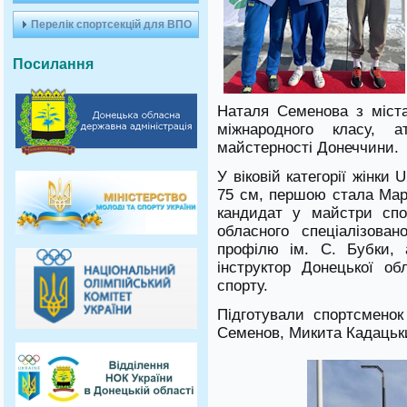
Перелік спортсекцій для ВПО
Посилання
Наталя Семенова з міст
міжнародного класу, 
майстерності Донеччини.
У віковій категорії жінки
75 см, першою стала Марі
кандидат у майстри спо
обласного спеціалізова
профілю ім. С. Бубки, 
інструктор Донецької об
спорту.
Підготували спортсмено
Семенов, Микита Кадацьки