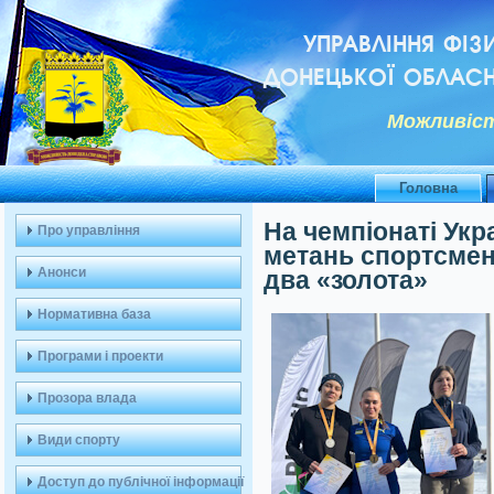
УПРАВЛІННЯ ФІЗ
ДОНЕЦЬКОЇ ОБЛАСН
Можливiст
Головна
На чемпіонаті Укр
Про управління
метань спортсмен
Анонси
два «золота»
Нормативна база
Програми і проекти
Прозора влада
Види спорту
Доступ до публічної інформації