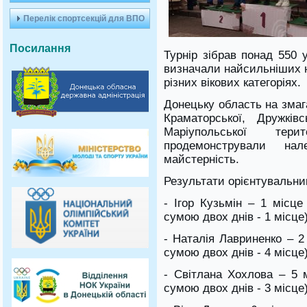
Перелік спортсекцій для ВПО
Посилання
Турнір зібрав понад 550 у
визначали найсильніших н
різних вікових категоріях.
Донецьку область на змаг
Краматорської, Дружків
Маріупольської тери
продемонстрували на
майстерність.
Результати орієнтувальни
- Ігор Кузьмін – 1 місце 
сумою двох днів - 1 місце)
- Наталія Лавриненко – 2
сумою двох днів - 4 місце)
- Світлана Хохлова – 5 
сумою двох днів - 3 місце)