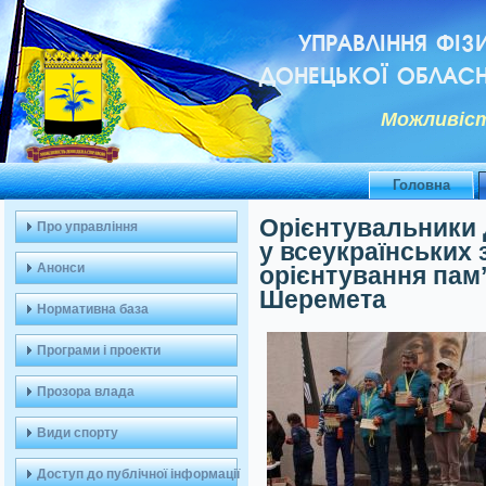
УПРАВЛІННЯ ФІЗ
ДОНЕЦЬКОЇ ОБЛАСН
Можливiст
Головна
Орієнтувальники 
Про управління
у всеукраїнських 
Анонси
орієнтування пам
Шеремета
Нормативна база
Програми і проекти
Прозора влада
Види спорту
Доступ до публічної інформації