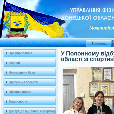
УПРАВЛІННЯ ФІЗ
ДОНЕЦЬКОЇ ОБЛАСН
Можливiст
Головна
У Полонному відб
Про управління
області зі спорти
Анонси
Нормативна база
Програми і проекти
Прозора влада
Види спорту
Доступ до публічної інформації