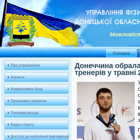
УПРАВЛІННЯ ФІЗ
ДОНЕЦЬКОЇ ОБЛАСН
Можливiст
Головна
Донеччина обрала
Про управління
тренерів у травні 
Анонси
Нормативна база
Програми і проекти
Прозора влада
Види спорту
Доступ до публічної інформації