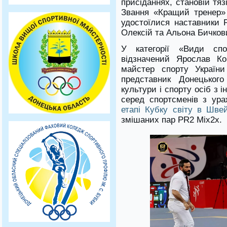
присіданнях, становій тяз
Звання «Кращий тренер» 
удостоїлися наставники 
Олексій та Альона Бичков
У категорії «Види спо
відзначений Ярослав Ко
майстер спорту України
представник Донецького
культури і спорту осіб з 
серед спортсменів з ур
етапі Кубку світу в Швей
змішаних пар PR2 Mix2x.