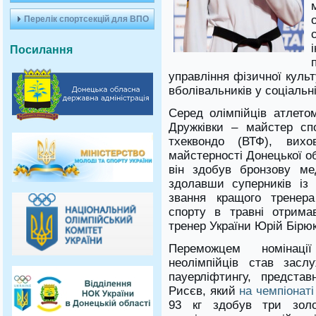
Перелік спортсекцій для ВПО
Посилання
управління фізичної культ
вболівальників у соціальн
Серед олімпійців атлето
Дружківки – майстер сп
тхеквондо (ВТФ), вих
майстерності Донецької о
він здобув бронзову мед
здолавши суперників із 
звання кращого тренера
спорту в травні отрима
тренер України Юрій Бірюк
Переможцем номінац
неолімпійців став засл
пауерліфтингу, предста
Рисєв, який
на чемпіонат
93 кг здобув три золо