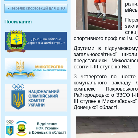
різн
Перелік спортсекцій для ВПО
війс
Пере
Посилання
зак
спе
спортивного профілю ім. С
Другими в підсумковому
загальноосвітньої школ
представники Миколаївс
освіти І-ІІІ ступенів №1.
З четвертого по шосте 
комунального закладу О
комплекс Покровсько
Райгородоцького ЗЗСО І-І
ІІІ ступенів Миколаївсько
Донецької області.