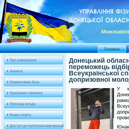
УПРАВЛІННЯ ФІЗ
ДОНЕЦЬКОЇ ОБЛАСН
Можливiст
Головна
Донецький обласни
Про управління
переможець відбі
Анонси
Всеукраїнської сп
допризовної моло
Нормативна база
У кв
Програми і проекти
Доне
рамк
Прозора влада
Всеу
допр
Види спорту
прове
Доступ до публічної інформації
Юнак