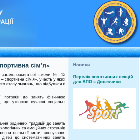
У
АЦІЇ
спортивна сім’я»
Новини
ї загальноосвітньої школи № 13
Перелік спортивних секцій
 – спортивна сім’я», участь у яких
для ВПО з Донеччини
го етапу змагань, що відбулися в
ї потреби до занять фізичною
и, що утворює сучасні соціальні
ння родинних традицій до занять
хологічних та емоційних стосунків
нення спільної мети, спонукання
и дітей до систематичних занять