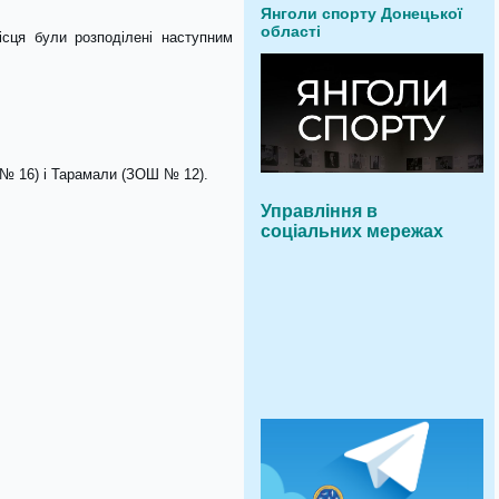
Янголи спорту Донецької
області
ісця були розподілені наступним
 № 16) і Тарамали (ЗОШ № 12).
Управління в
соціальних мережах