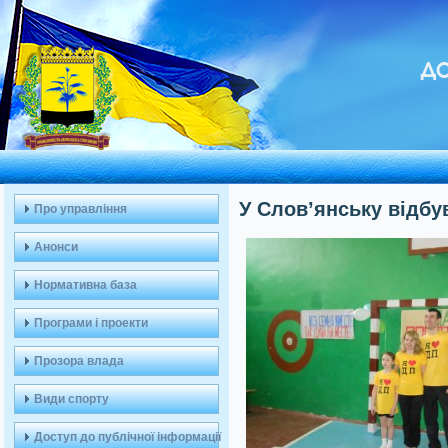
ДО
У Слов’янську відбу
Про управління
Анонси
Нормативна база
Програми і проекти
Прозора влада
Види спорту
Доступ до публічної інформації