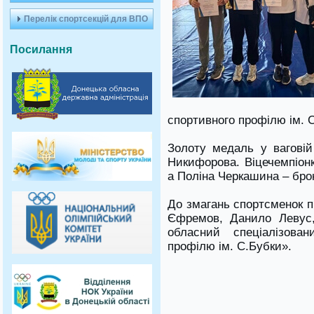
Перелік спортсекцій для ВПО
Посилання
спортивного профілю ім. 
Золоту медаль у ваговій 
Никифорова. Віцечемпіон
а Поліна Черкашина – бро
До змагань спортсменок 
Єфремов, Данило Левус,
обласний спеціалізова
профілю ім. С.Бубки».