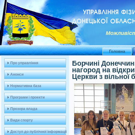
УПРАВЛІННЯ ФІЗ
ДОНЕЦЬКОЇ ОБЛАСН
Можливiст
Головна
Борчині Донеччин
Про управління
нагород на відкри
Анонси
Церкви з вільної 
Нормативна база
Програми і проекти
Прозора влада
Види спорту
Доступ до публічної інформації