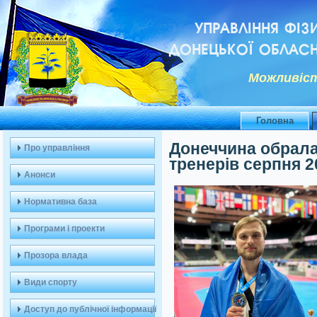
УПРАВЛІННЯ ФІЗ
ДОНЕЦЬКОЇ ОБЛАСН
Можливiст
Головна
Донеччина обрала
Про управління
тренерів серпня 2
Анонси
Нормативна база
Програми і проекти
Прозора влада
Види спорту
Доступ до публічної інформації