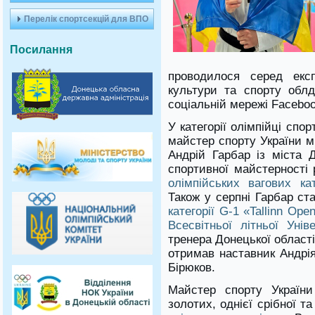
Перелік спортсекцій для ВПО
Посилання
проводилося серед експ
культури та спорту облде
соціальній мережі Faceboo
У категорії олімпійці сп
майстер спорту України м
Андрій Гарбар із міста 
спортивної майстерності 
олімпійських вагових кат
Також у серпні Гарбар с
категорії G-1 «Tallinn Ope
Всесвітньої літньої Унів
тренера Донецької області
отримав наставник Андрі
Бірюков.
Майстер спорту України
золотих, однієї срібної т