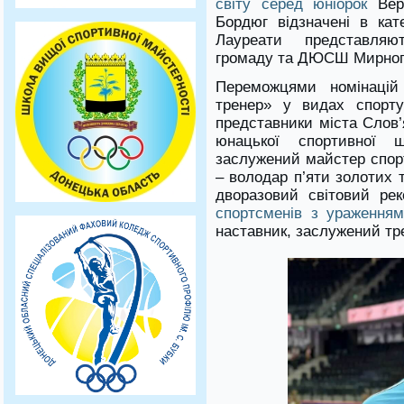
світу серед юніорок
Веро
Бордюг відзначені в кате
Лауреати представляю
громаду та ДЮСШ Мирногр
Переможцями номінаці
тренер» у видах спорту
представники міста Слов’
юнацької спортивної 
заслужений майстер спорт
– володар п’яти золотих 
дворазовий світовий ре
спортсменів з ураженням
наставник, заслужений тр