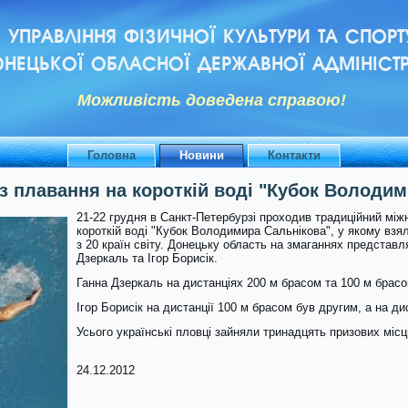
УПРАВЛІННЯ ФІЗИЧНОЇ КУЛЬТУРИ ТА СПОРТ
НЕЦЬКОЇ ОБЛАСНОЇ ДЕРЖАВНОЇ АДМІНІСТР
Можливiсть доведена справою!
Головна
Новини
Контакти
з плавання на короткій воді "Кубок Володи
21-22 грудня в Санкт-Петербурзі проходив традиційний між
короткій воді "Кубок Володимира Сальнікова", у якому взя
з 20 країн світу. Донецьку область на змаганнях представ
Дзеркаль та Ігор Борисік.
Ганна Дзеркаль на дистанціях 200 м брасом та 100 м брас
Ігор Борисік на дистанції 100 м брасом був другим, а на дис
Усього українські пловці зайняли тринадцять призових місць:
24.12.2012