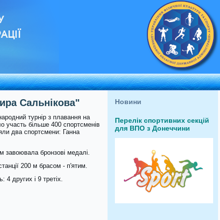
У
АЦІЇ
мира Сальнікова"
Новини
народний турнір з плавання на
Перелік спортивних секцій
ло участь більше 400 спортсменів
для ВПО з Донеччини
ляли два спортсмени: Ганна
ом завоювала бронзові медалі.
танції 200 м брасом - п'ятим.
 4 других і 9 третіх.