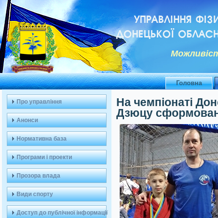
УПРАВЛІННЯ ФІЗ
ДОНЕЦЬКОЇ ОБЛАСН
Можливiст
Головна
На чемпіонаті Дон
Про управління
Дзюцу сформовано
Анонси
Нормативна база
Програми і проекти
Прозора влада
Види спорту
Доступ до публічної інформації