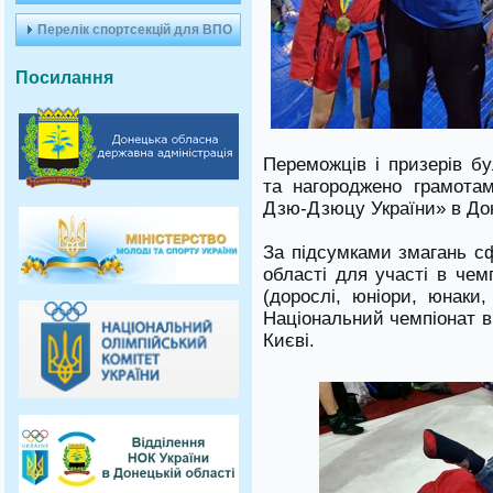
Перелік спортсекцій для ВПО
Посилання
Переможців і призерів б
та нагороджено грамота
Дзю-Дзюцу України» в Дон
За підсумками змагань с
області для участі в чем
(дорослі, юніори, юнаки,
Національний чемпіонат ві
Києві.