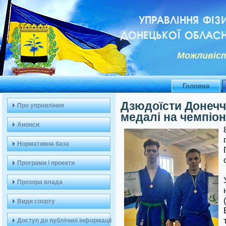
УПРАВЛІННЯ ФІЗ
ДОНЕЦЬКОЇ ОБЛАСН
Можливiст
Головна
Дзюдоїсти Донечч
Про управління
медалі на чемпіон
Анонси
Нормативна база
Програми і проекти
Прозора влада
Види спорту
Доступ до публічної інформації