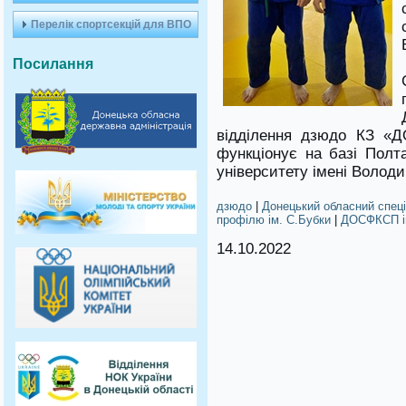
Перелік спортсекцій для ВПО
Посилання
відділення дзюдо КЗ «Д
функціонує на базі Полта
університету імені Волод
дзюдо
|
Донецький обласний спец
профілю ім. С.Бубки
|
ДОСФКСП і
14.10.2022