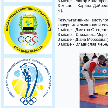
3 місце - Віктор Кацагоров
3 місце - Карина Дайредж
кг).
Результативним виступо
завершили змагання й самб
1 місце - Дмитро Стеценко 
3 місце - Єлизавета Моренк
3 місце - Діана Морозова (в
3 місце - Владислав Лебеди