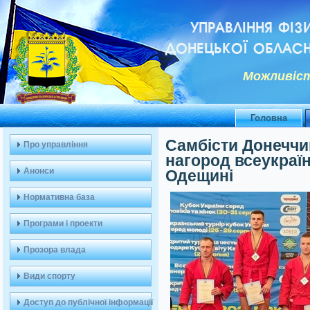
УПРАВЛІННЯ ФІЗ
ДОНЕЦЬКОЇ ОБЛАСН
Можливiст
Головна
Самбісти Донеччи
Про управління
нагород всеукраї
Анонси
Одещині
Нормативна база
Програми і проекти
Прозора влада
Види спорту
Доступ до публічної інформації