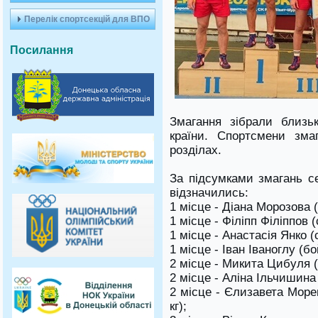
Перелік спортсекцій для ВПО
Посилання
Змагання зібрали близь
країни. Спортсмени зма
розділах.
За підсумками змагань с
відзначились:
1 місце - Діана Морозова (
1 місце - Філіпп Філіппов 
1 місце - Анастасія Янко (
1 місце - Іван Іваноглу (бо
2 місце - Микита Цибуля (
2 місце - Аліна Ільчишина 
2 місце - Єлизавета Море
кг);