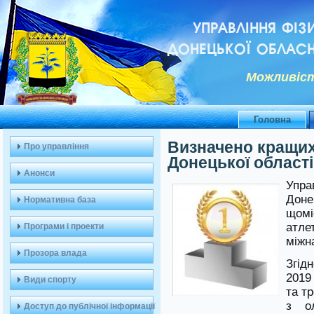
УПРАВЛІННЯ ФІЗ
ДОНЕЦЬКОЇ ОБЛАСН
Можливiст
Головна
Визначено кращих
Про управління
Донецької області
Анонси
Упра
Дон
Нормативна база
щомі
атле
Програми і проекти
міжн
Прозора влада
Згід
2019
Види спорту
та т
з ол
Доступ до публічної інформації