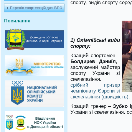
спорту, видів спорту серед
Перелік спортсекцій для ВПО
Посилання
1) Олімпійські види
спорту:
Кращий спортсмен –
Болдирев Даниїл
,
заслужений майстер
спорту України зі
скелелазіння,
срібний призер
чемпіонату Європи зі
скелелазіння (швидкість)
.
Кращий тренер –
Зубко І
України зі скелелазіння, 