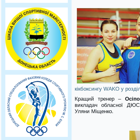
кікбоксингу WАKО у розділі
Кращий тренер –
Осіпо
викладач обласної ДЮСШ
Уляни Міщенко.