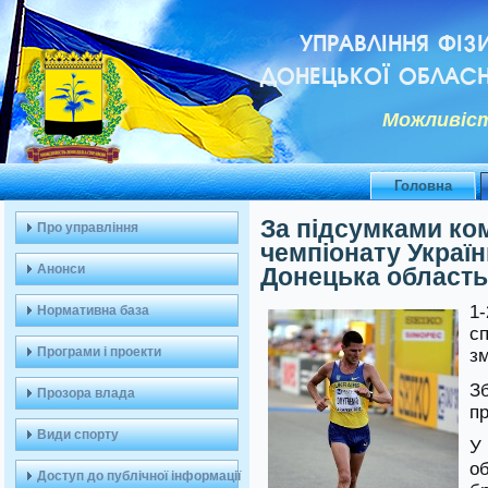
УПРАВЛІННЯ ФІЗ
ДОНЕЦЬКОЇ ОБЛАСН
Можливiст
Головна
За підсумками ко
Про управління
чемпіонату Україн
Анонси
Донецька область 
1
Нормативна база
с
Програми і проекти
зм
Зб
Прозора влада
п
Види спорту
У
о
Доступ до публічної інформації