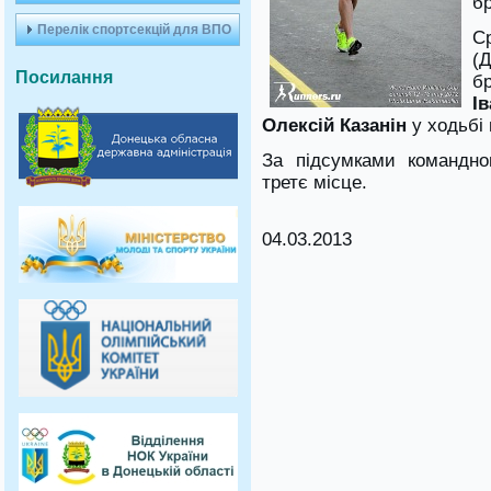
бр
Перелік спортсекцій для ВПО
С
(
Посилання
б
І
Олексій Казанін
у ходьбі 
За підсумками командно
третє місце.
04.03.2013