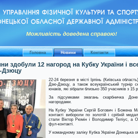
УПРАВЛІННЯ ФІЗИЧНОЇ КУЛЬТУРИ ТА СПОРТ
НЕЦЬКОЇ ОБЛАСНОЇ ДЕРЖАВНОЇ АДМІНІСТР
Можливiсть доведена справою!
Головна
Новини
Контакти
и здобули 12 нагород на Кубку України і вс
ю-Дзюцу
22-24 березня в місті Ірпінь (Київська област
Дзю-Дзюцу, а також всеукраїнський турнір с
юнаків, які зібрали близько 350 учасників з 15 р
За підсумками змагань скарбничка Доне
нагородами.
На Кубку України Сергій Богович і Божена Ма
контакті вибороли по золотій і срібній меда
стали Віктор Рюмін і Володимир Теліус, а О
фул-контакті.
У командному заліку Кубка України Донецька о