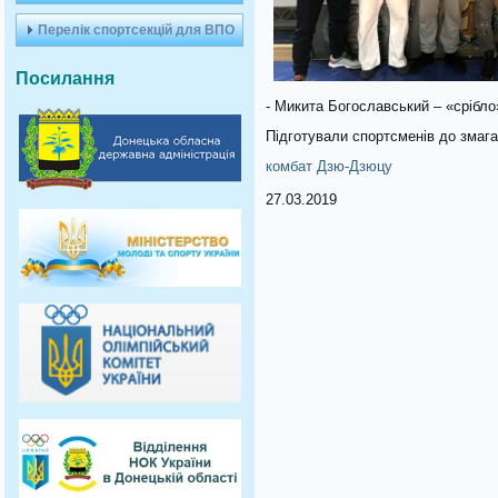
Перелік спортсекцій для ВПО
Посилання
- Микита Богославський – «срібло
Підготували спортсменів до змага
комбат Дзю-Дзюцу
27.03.2019