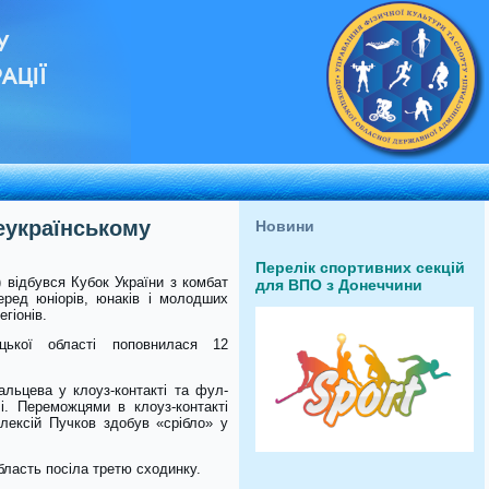
У
АЦІЇ
еукраїнському
Новини
Перелік спортивних секцій
ь) відбувся Кубок України з комбат
для ВПО з Донеччини
еред юніорів, юнаків і молодших
егіонів.
цької області поповнилася 12
льцева у клоуз-контакті та фул-
лі. Переможцями в клоуз-контакті
лексій Пучков здобув «срібло» у
бласть посіла третю сходинку.