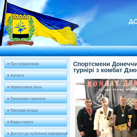
ДО
Спортсмени Донеччин
Про управління
турнірі з комбат Дз
Анонси
Нормативна база
Програми і проекти
Прозора влада
Види спорту
Доступ до публічної інформації